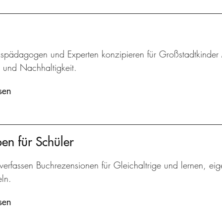
pädagogen und Experten konzipieren für Großstadtkinder
r und Nachhaltigkeit.
sen
ben für Schüler
verfassen Buchrezensionen für Gleichaltrige und lernen, ei
ln.
sen