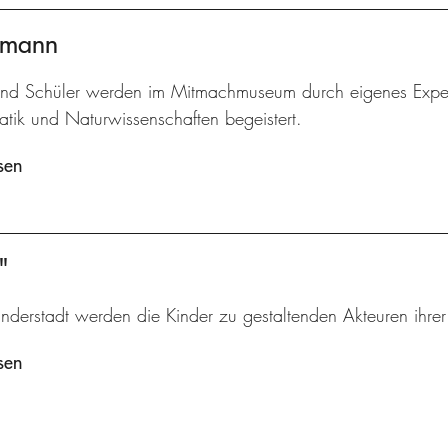
ermann
und Schüler werden im Mitmachmuseum durch eigenes Experi
tik und Naturwissenschaften begeistert.
sen
"
inderstadt werden die Kinder zu gestaltenden Akteuren ihre
sen