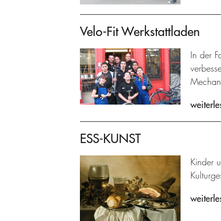
Velo-Fit Werkstattladen
In der F
verbesse
Mechani
weiterle
ESS-KUNST
Kinder 
Kulturg
weiterle