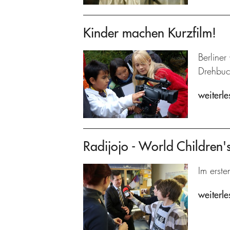
Kinder machen Kurzfilm!
Berliner
Drehbuch
weiterle
Radijojo - World Children
Im erste
weiterle