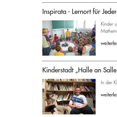
Inspirata - Lernort für Jed
Kinder 
Mathema
weiterle
Kinderstadt „Halle an Salle
In der K
weiterle