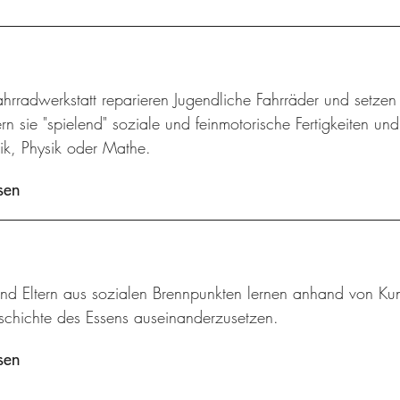
ahrradwerkstatt reparieren Jugendliche Fahrräder und setze
rn sie "spielend" soziale und feinmotorische Fertigkeiten un
k, Physik oder Mathe.
sen
und Eltern aus sozialen Brennpunkten lernen anhand von Kun
eschichte des Essens auseinanderzusetzen.
sen