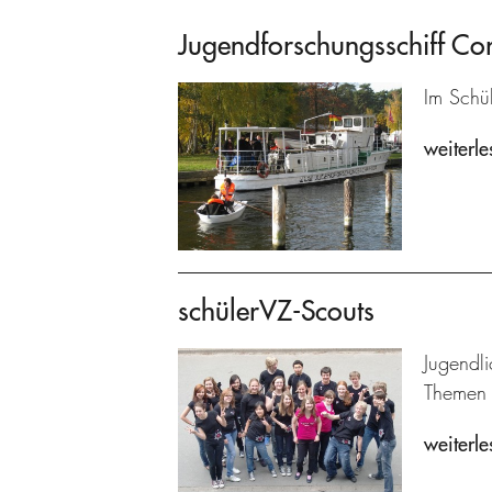
Jugendforschungsschiff C
Im Schü
weiterle
schülerVZ-Scouts
Jugendl
Themen 
weiterle