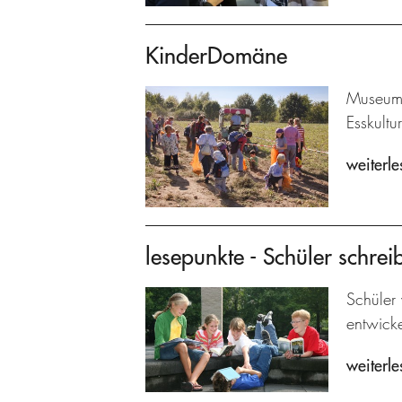
KinderDomäne
Museums
Esskultu
weiterle
lesepunkte - Schüler schrei
Schüler 
entwicke
weiterle