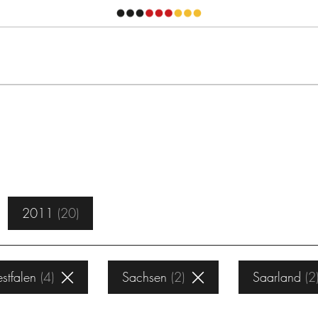
2011
20
stfalen
4
Sachsen
2
Saarland
2