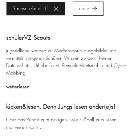
Sachsen-Anhalt
1
mehr
schülerVZ-Scouts
Jugendliche werden zu Medienscouts ausgebildet und
vermitteln jüngeren Schülern Wissen zu den Themen
Datenschutz, Urheberrecht, Persönlichkeitsrechte und Cyber-
Mobbing.
weiterlesen
kicken&lesen. Denn Jungs lesen ander(e)s!
Über das Runde zum Eckigen - wie Fußball zum Lesen
motivieren kann...