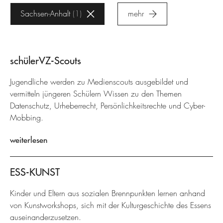
Sachsen-Anhalt
1
mehr
schülerVZ-Scouts
Jugendliche werden zu Medienscouts ausgebildet und
vermitteln jüngeren Schülern Wissen zu den Themen
Datenschutz, Urheberrecht, Persönlichkeitsrechte und Cyber-
Mobbing.
weiterlesen
ESS-KUNST
Kinder und Eltern aus sozialen Brennpunkten lernen anhand
von Kunstworkshops, sich mit der Kulturgeschichte des Essens
auseinanderzusetzen.