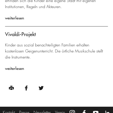
erfinden sich die Kinder eine eigene Stadt mit eigenen
Institutionen, Regeln und Akteuren.
weiterlesen
Vivaldi-Projekt
Kinder aus sozial benachteiligten Familien erhalten
kostenlosen Geigenunterricht. Die örtliche Musikschule stellt
die Instrumente.
weiterlesen
Kontakt
Presse
Newsletter
Verein