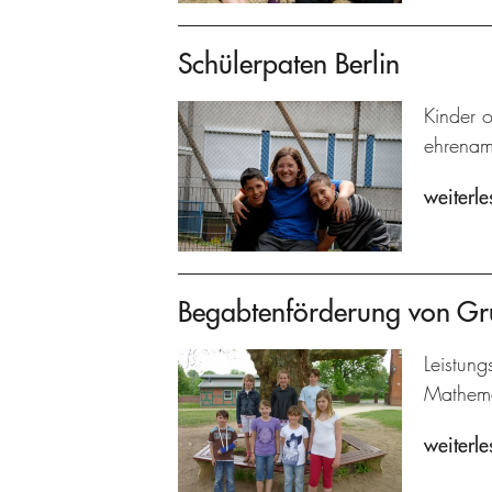
Schülerpaten Berlin
Kinder 
ehrenamt
weiterle
Begabtenförderung von Gr
Leistun
Mathema
weiterle