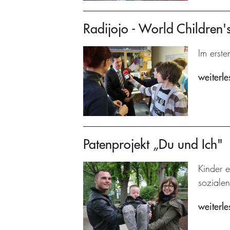
Radijojo - World Children
Im erste
weiterle
Patenprojekt „Du und Ich"
Kinder e
sozialen
weiterle