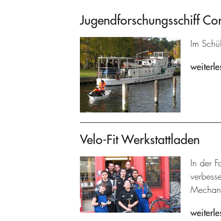
Jugendforschungsschiff C
Im Schü
weiterle
Velo-Fit Werkstattladen
In der F
verbesse
Mechani
weiterle