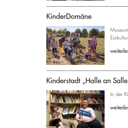
KinderDomäne
Museums
Esskultu
weiterle
Kinderstadt „Halle an Salle
In der K
weiterle