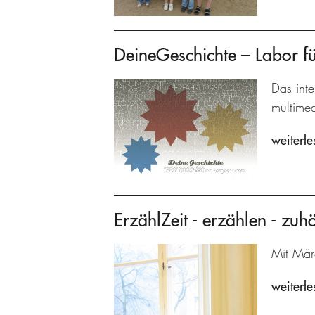
DeineGeschichte – Labor fü
Das inte
multime
weiterle
ErzählZeit - erzählen - zuh
Mit Mär
weiterle