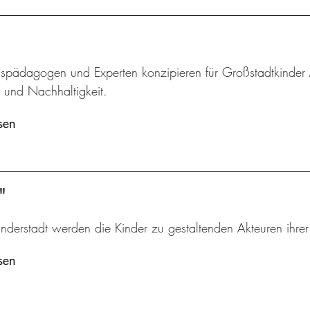
pädagogen und Experten konzipieren für Großstadtkinder
r und Nachhaltigkeit.
sen
"
inderstadt werden die Kinder zu gestaltenden Akteuren ihre
sen