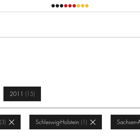
2011
15
3
Schleswig-Holstein
1
Sachsen-A