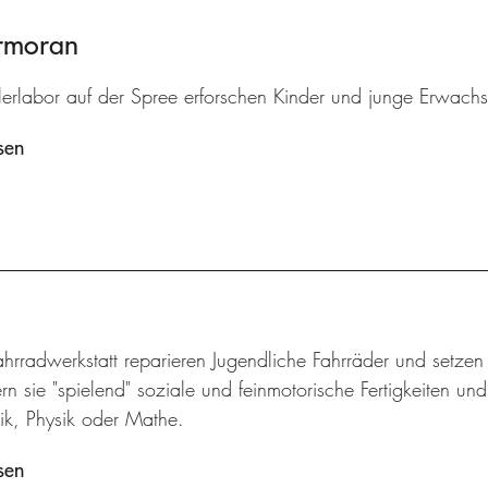
ormoran
lerlabor auf der Spree erforschen Kinder und junge Erwach
sen
ahrradwerkstatt reparieren Jugendliche Fahrräder und setze
rn sie "spielend" soziale und feinmotorische Fertigkeiten un
k, Physik oder Mathe.
sen