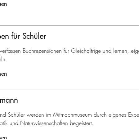
sen
ben für Schüler
verfassen Buchrezensionen für Gleichaltrige und lernen, ei
ln.
sen
ermann
und Schüler werden im Mitmachmuseum durch eigenes Experi
tik und Naturwissenschaften begeistert.
sen