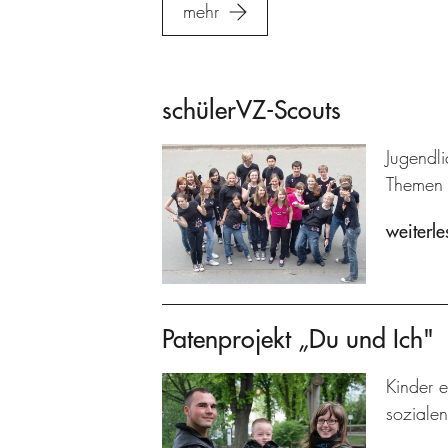
mehr
schülerVZ-Scouts
Jugendl
Themen 
weiterle
Patenprojekt „Du und Ich"
Kinder e
sozialen