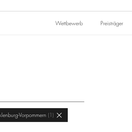
Wettbewerb
Preisträger
lenburg-Vorpommern
1