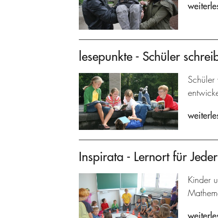
weiterle
lesepunkte - Schüler schrei
Schüler 
entwicke
weiterle
Inspirata - Lernort für Jed
Kinder 
Mathema
weiterle