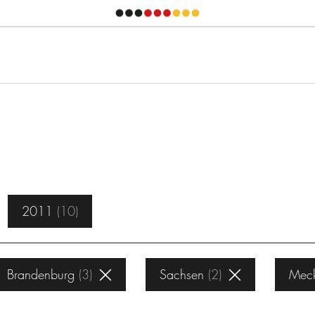
2011
10
Brandenburg
3
Sachsen
2
Meck