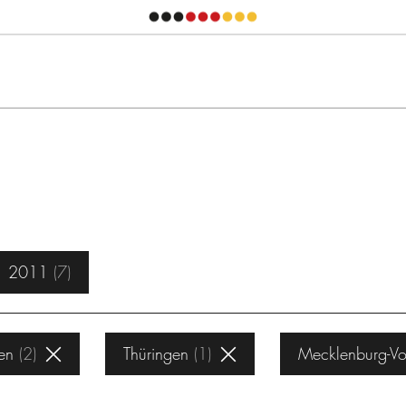
2011
7
en
2
Thüringen
1
Mecklenburg-V