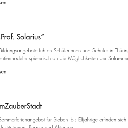
sen
of. Solarius“
Bildungsangebote führen Schülerinnen und Schüler in Thüri
ntiermodelle spielerisch an die Möglichkeiten der Solarene
sen
umZauberStadt
ommerferienangebot für Sieben- bis Elfjährige erfinden sich 
Institutionen, Regeln und Akteuren.