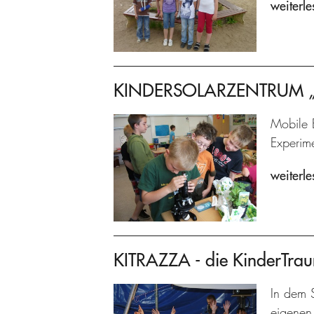
weiterle
KINDERSOLARZENTRUM „Pr
Mobile 
Experime
weiterle
KITRAZZA - die KinderTra
In dem S
eigenen 