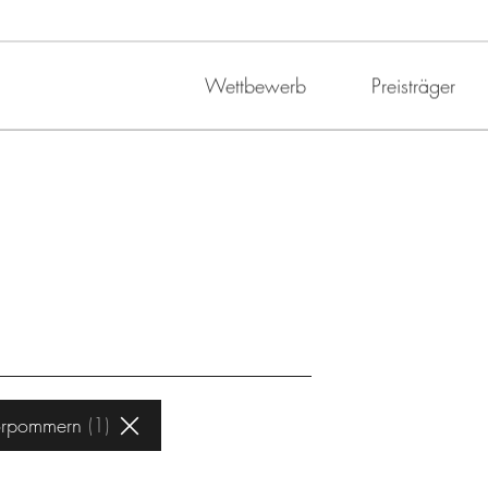
Wettbewerb
Preisträger
orpommern
1