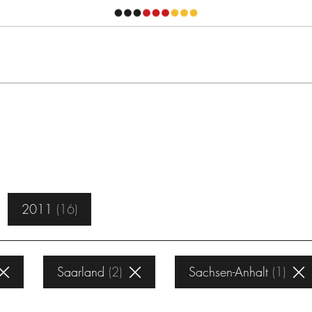
2011
16
Saarland
2
Sachsen-Anhalt
1