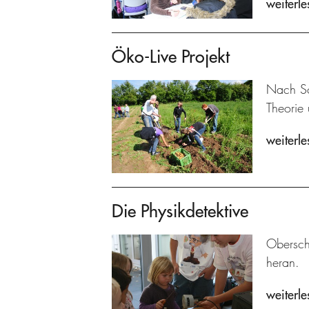
weiterle
Öko-Live Projekt
Nach Sc
Theorie 
weiterle
Die Physikdetektive
Obersch
heran.
weiterle