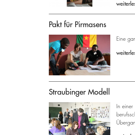
weiterle
Pakt für Pirmasens
Eine gan
weiterle
Straubinger Modell
In eine
berufssc
Übergang