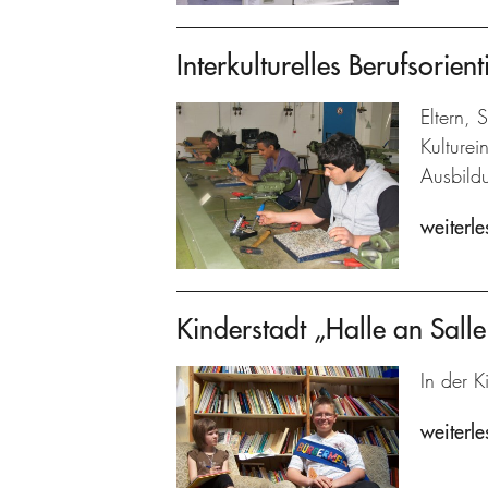
Interkulturelles Berufsorie
Eltern, 
Kulturei
Ausbildu
weiterle
Kinderstadt „Halle an Salle
In der K
weiterle