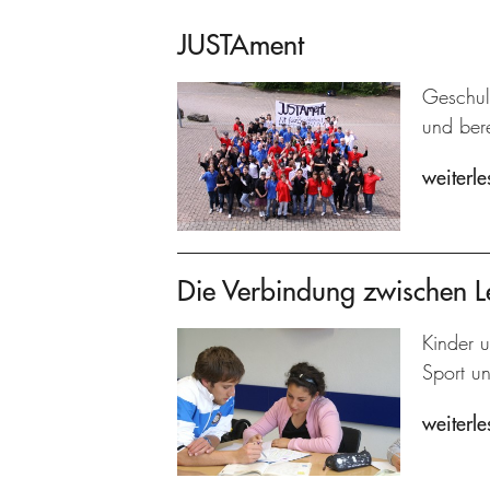
JUSTAment
Geschult
und bere
weiterle
Die Verbindung zwischen L
Kinder u
Sport u
weiterle