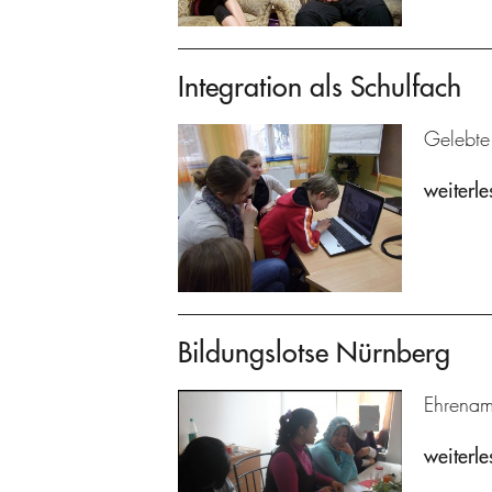
Integration als Schulfach
Gelebte
weiterle
Bildungslotse Nürnberg
Ehrenamt
weiterle