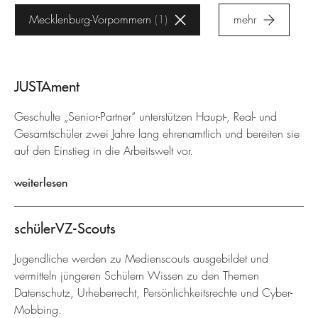
Mecklenburg-Vorpommern
1
mehr
JUSTAment
Geschulte „Senior-Partner“ unterstützen Haupt-, Real- und
Gesamtschüler zwei Jahre lang ehrenamtlich und bereiten sie
auf den Einstieg in die Arbeitswelt vor.
weiterlesen
schülerVZ-Scouts
Jugendliche werden zu Medienscouts ausgebildet und
vermitteln jüngeren Schülern Wissen zu den Themen
Datenschutz, Urheberrecht, Persönlichkeitsrechte und Cyber-
Mobbing.