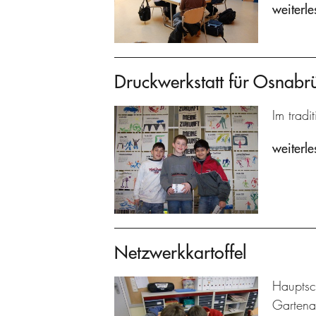
weiterle
Druckwerkstatt für Osnabr
Im tradi
weiterle
Netzwerkkartoffel
Hauptsc
Gartenar