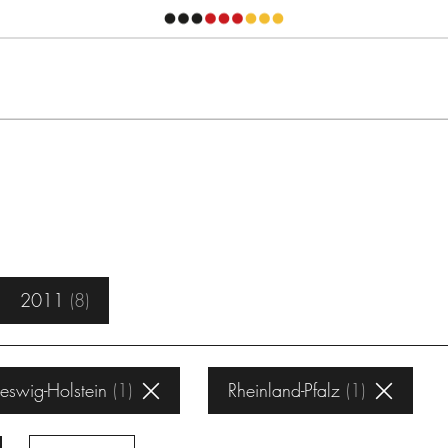
2011
8
eswig-Holstein
1
Rheinland-Pfalz
1