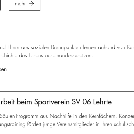
mehr
und Eltern aus sozialen Brennpunkten lernen anhand von Kun
eschichte des Essens auseinanderzusetzen.
sen
arbeit beim Sportverein SV 06 Lehrte
-Säulen-Programm aus Nachhilfe in den Kernfächern, Konzen
gstraining fördert junge Vereinsmitglieder in ihren schulisc