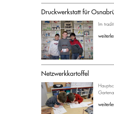
Druckwerkstatt für Osnabr
Im tradi
weiterle
Netzwerkkartoffel
Hauptsc
Gartenar
weiterle