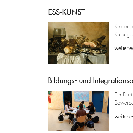
ESS-KUNST
Kinder 
Kulturg
weiterle
Bildungs- und Integrations
Ein Drei
Bewerbun
weiterle