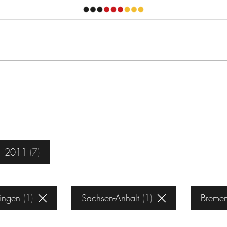
2011
7
ingen
1
Sachsen-Anhalt
1
Breme