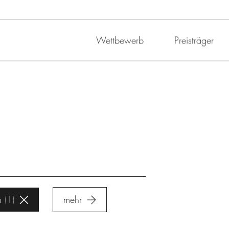
Wettbewerb
Preisträger
n
1
mehr