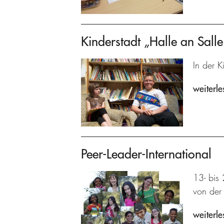
Kinderstadt „Halle an Salle
In der K
weiterle
Peer-Leader-International
13- bis 
von der 
weiterle