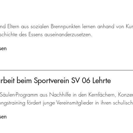
und Eltern aus sozialen Brennpunkten lernen anhand von Kun
eschichte des Essens auseinanderzusetzen.
sen
arbeit beim Sportverein SV 06 Lehrte
-Säulen-Programm aus Nachhilfe in den Kernfächern, Konzen
gstraining fördert junge Vereinsmitglieder in ihren schulisc
sen