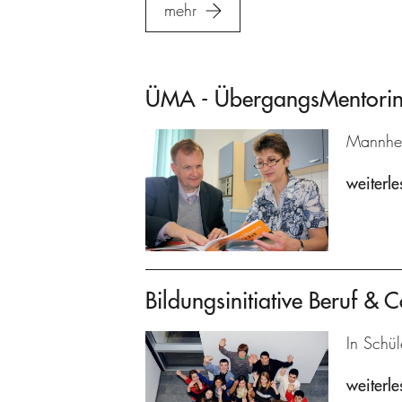
mehr
ÜMA - ÜbergangsMentoring
Mannhei
weiterle
Bildungsinitiative Beruf & C
In Schül
weiterle