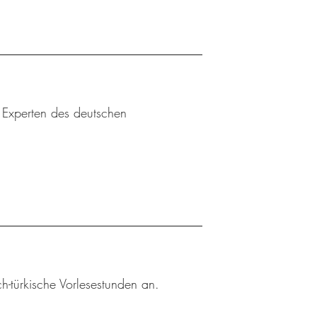
u Experten des deutschen
h-türkische Vorlesestunden an.