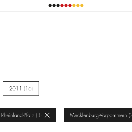
2011
16
Rheinland-Pfalz
3
Mecklenburg-Vorpommern