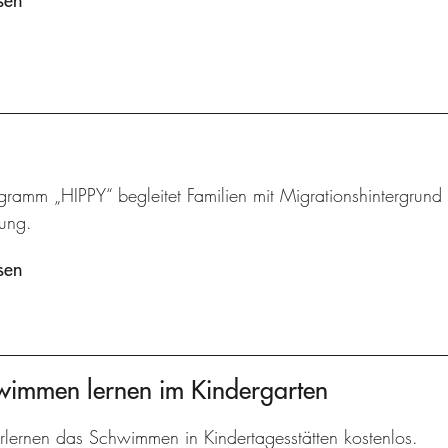
sen
ramm „HIPPY“ begleitet Familien mit Migrationshintergrund u
lung.
sen
hwimmen lernen im Kindergarten
rlernen das Schwimmen in Kindertagesstätten kostenlos.