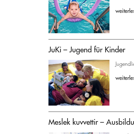
weiterle
JuKi – Jugend für Kinder
Jugendl
weiterle
Meslek kuvvettir – Ausbildu