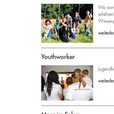
Wo sons
erfahre
Wiesenp
weiterle
Youthworker
Jugendli
weiterle