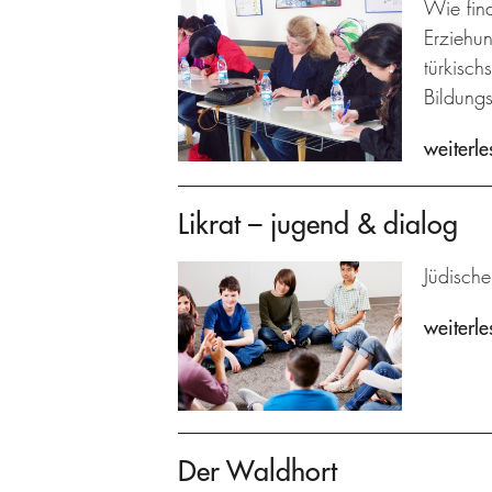
Wie fin
Erziehu
türkisch
Bildungs
weiterle
Likrat – jugend & dialog
Jüdische
weiterle
Der Waldhort