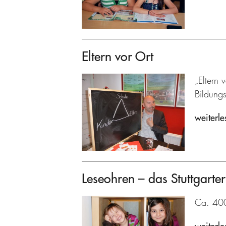
Eltern vor Ort
„Eltern 
Bildung
weiterle
Leseohren – das Stuttgarter
Ca. 400 