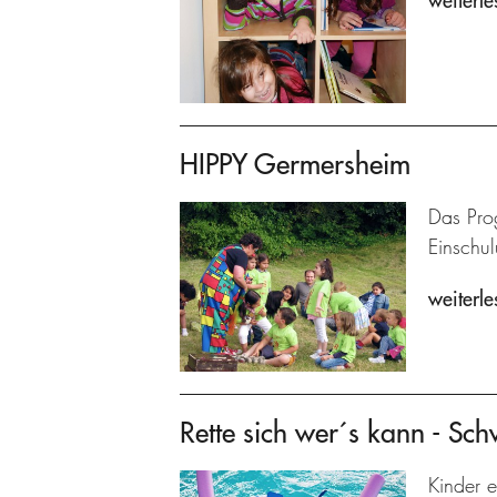
weiterle
HIPPY Germersheim
Das Prog
Einschu
weiterle
Rette sich wer´s kann - Sc
Kinder e