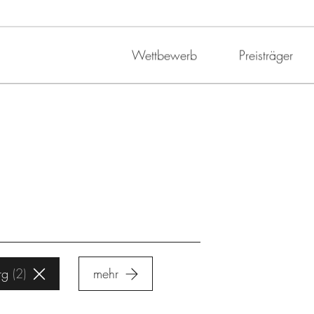
Wettbewerb
Preisträger
rg
2
mehr