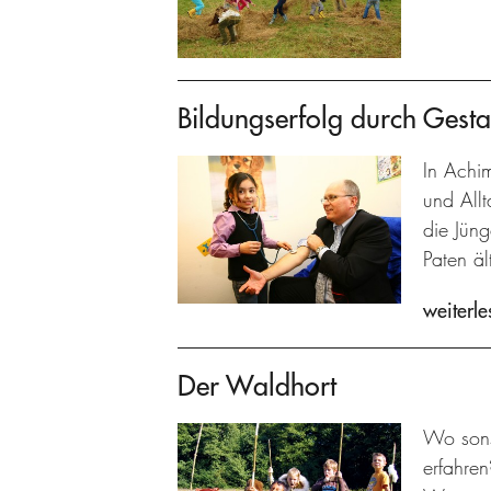
Bildungserfolg durch Gestal
In Achi
und Allt
die Jün
Paten ä
weiterle
Der Waldhort
Wo sons
erfahre