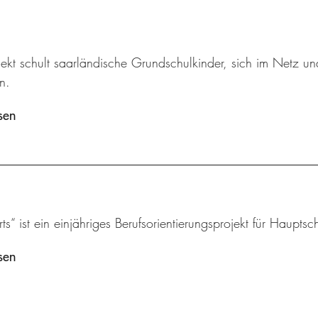
jekt schult saarländische Grundschulkinder, sich im Netz u
n.
sen
s“ ist ein einjähriges Berufsorientierungsprojekt für Hauptsch
sen