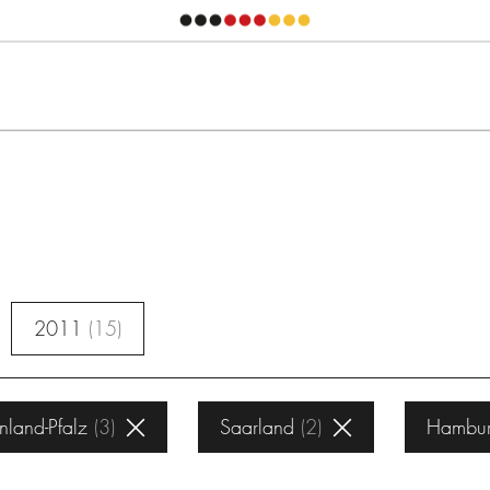
2011
15
nland-Pfalz
3
Saarland
2
Hambu