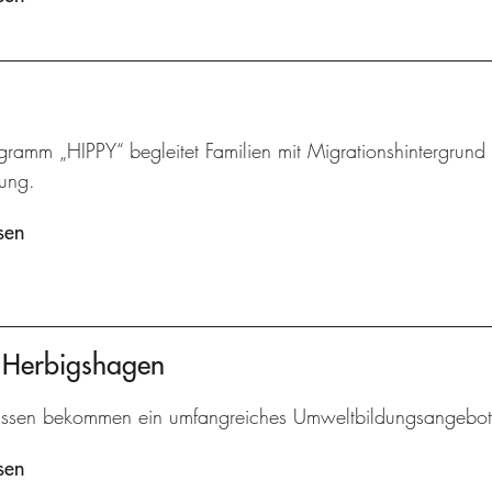
ramm „HIPPY“ begleitet Familien mit Migrationshintergrund u
lung.
sen
t Herbigshagen
assen bekommen ein umfangreiches Umweltbildungsangebot
sen