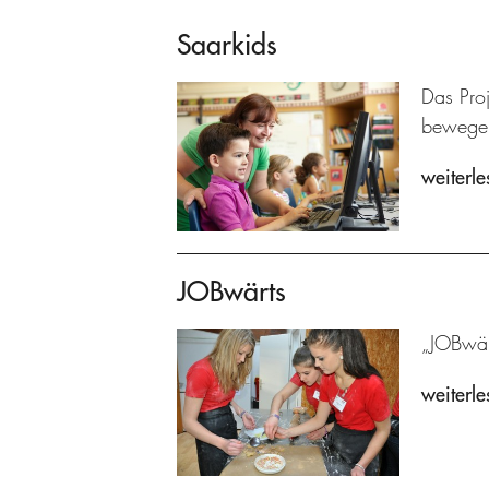
Saarkids
Das Pro
bewege
weiterle
JOBwärts
„JOBwärt
weiterle