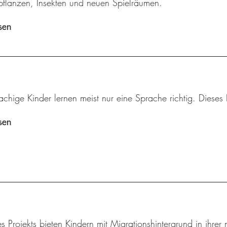
flanzen, Insekten und neuen Spielräumen.
sen
chige Kinder lernen meist nur eine Sprache richtig. Dieses 
sen
s Projekts bieten Kindern mit Migrationshintergrund in ihre