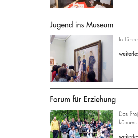
Jugend ins Museum
In Lübec
weiterle
Forum für Erziehung
Das Proj
können.
weiterle