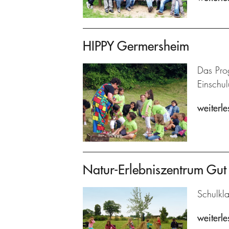
HIPPY Germersheim
Das Prog
Einschu
weiterle
Natur-Erlebniszentrum Gu
Schulkl
weiterle