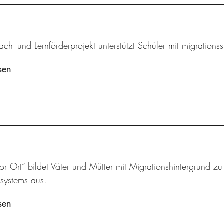
ch- und Lernförderprojekt unterstützt Schüler mit migrations
sen
vor Ort“ bildet Väter und Mütter mit Migrationshintergrund z
ssystems aus.
sen