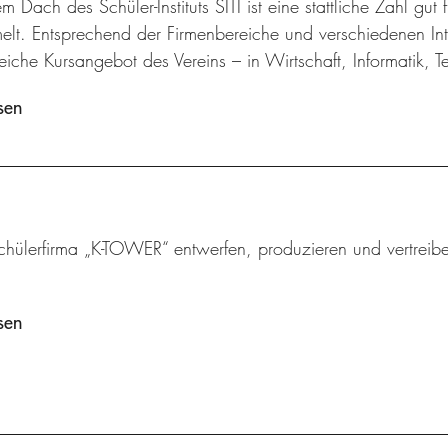
m Dach des Schüler-Instituts SITI ist eine stattliche Zahl gut
lt. Entsprechend der Firmenbereiche und verschiedenen Inte
iche Kursangebot des Vereins – in Wirtschaft, Informatik, 
sen
chülerfirma „K-TOWER“ entwerfen, produzieren und vertreibe
sen