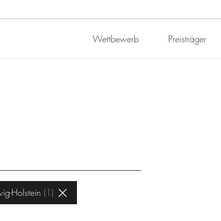
Wettbewerb
Preisträger
ig-Holstein
1