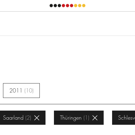
2011
10
Saarland
2
Thüringen
1
Schlesw