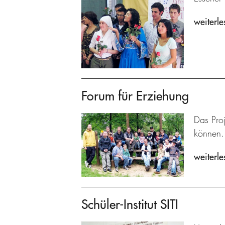
weiterle
Forum für Erziehung
Das Proj
können.
weiterle
Schüler-Institut SITI