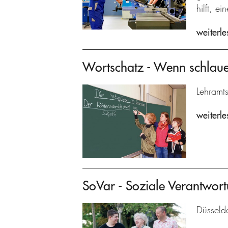
hilft, e
weiterle
Wortschatz - Wenn schlaue
Lehramts
weiterle
SoVar - Soziale Verantwort
Düsseldo