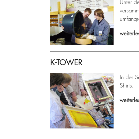
Unter de
versamme
umfangre
weiterle
K-TOWER
In der S
Shirts.
weiterle