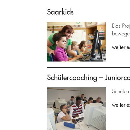
Saarkids
Das Pro
bewege
weiterle
Schülercoaching – Juniorc
Schülerc
weiterle