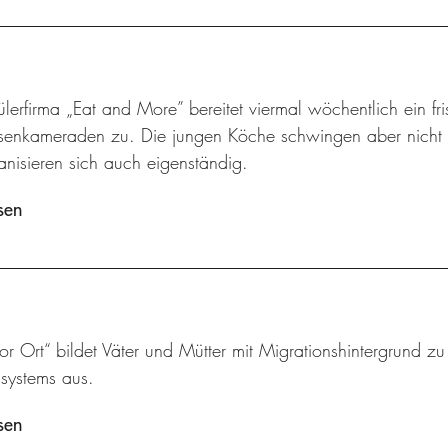
lerfirma „Eat and More” bereitet viermal wöchentlich ein f
senkameraden zu. Die jungen Köche schwingen aber nicht n
nisieren sich auch eigenständig.
sen
vor Ort“ bildet Väter und Mütter mit Migrationshintergrund z
ssystems aus.
sen