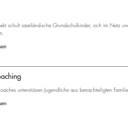
jekt schult saarländische Grundschulkinder, sich im Netz u
n.
sen
oaching
oaches unterstützen Jugendliche aus benachteiligten Familie
sen