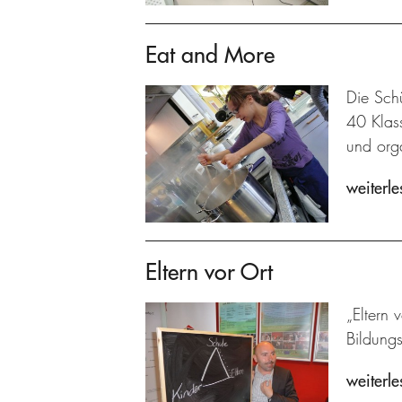
Eat and More
Die Schü
40 Klas
und orga
weiterle
Eltern vor Ort
„Eltern 
Bildung
weiterle