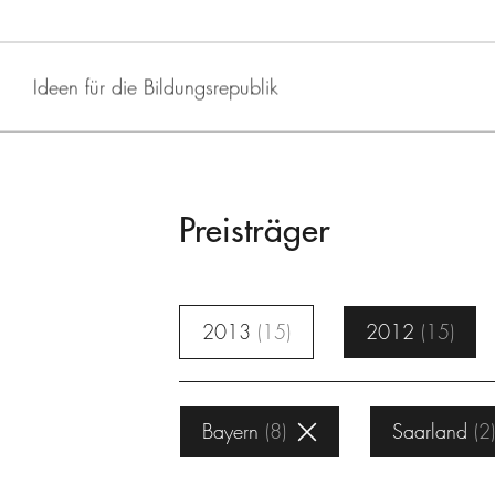
Ideen für die Bildungsrepublik
Preisträger
2013
15
2012
15
Bayern
8
Saarland
2