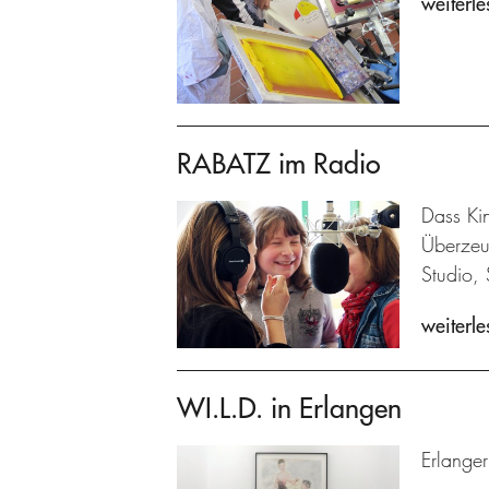
weiterle
RABATZ im Radio
Dass Kin
Überzeu
Studio, 
weiterle
WI.L.D. in Erlangen
Erlanger