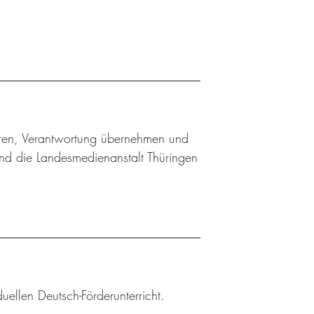
ieren, Verantwortung übernehmen und
nd die Landesmedienanstalt Thüringen
uellen Deutsch-Förderunterricht.