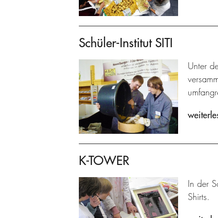
Schüler-Institut SITI
Unter de
versamme
umfangre
weiterle
K-TOWER
In der S
Shirts.