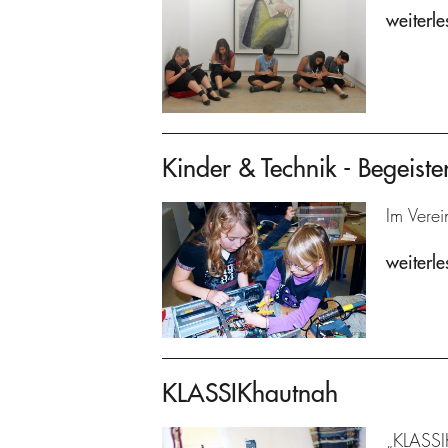
weiterle
Kinder & Technik - Begeist
Im Vere
weiterle
KLASSIKhautnah
„KLASSI