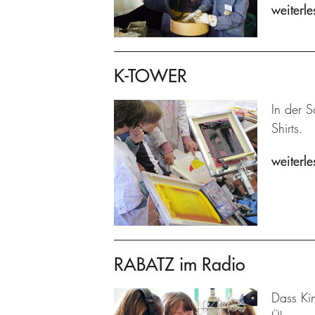
weiterle
K-TOWER
In der S
Shirts.
weiterle
RABATZ im Radio
Dass Kin