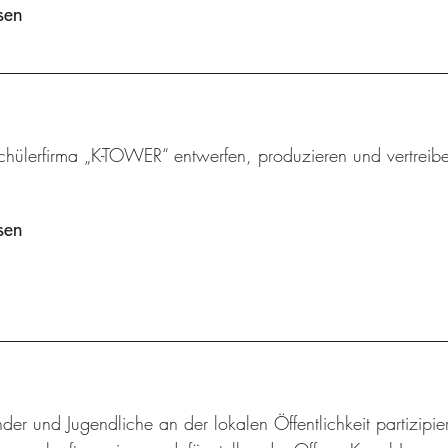
sen
chülerfirma „K-TOWER“ entwerfen, produzieren und vertreibe
sen
der und Jugendliche an der lokalen Öffentlichkeit partizip