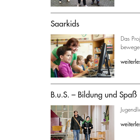
Saarkids
Das Pro
bewege
weiterle
B.u.S. – Bildung und Spaß
Jugendli
weiterle