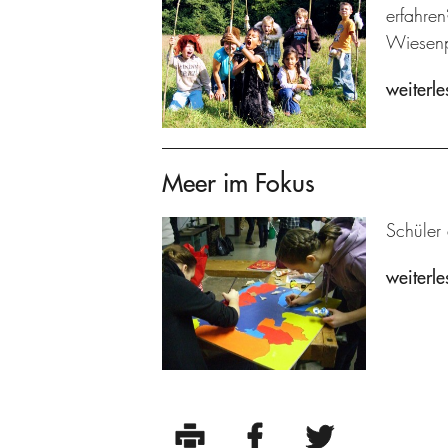
erfahre
Wiesenp
weiterle
Meer im Fokus
Schüler
weiterle