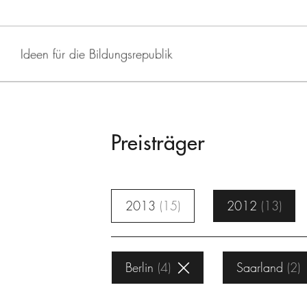
Ideen für die Bildungsrepublik
Preisträger
2013
15
2012
13
Berlin
4
Saarland
2