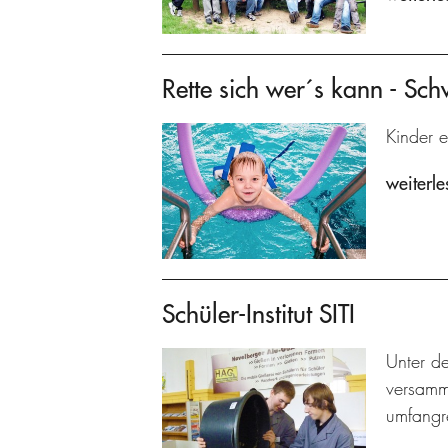
Rette sich wer´s kann - Sc
Kinder e
weiterle
Schüler-Institut SITI
Unter de
versamme
umfangre