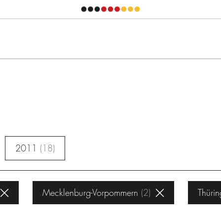
2011
18
Mecklenburg-Vorpommern
2
Thüri