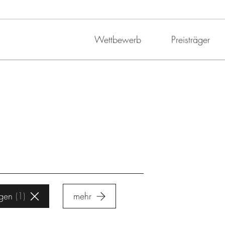
Wettbewerb
Preisträger
ngen
1
mehr