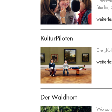
Überzeu
Studio, 
weiterle
KulturPiloten
Die „Kul
weiterle
Der Waldhort
Wo sons