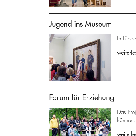
Jugend ins Museum
In Lübec
weiterle
Forum für Erziehung
Das Proj
können.
weiterle