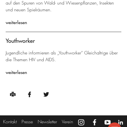
auf den Spuren von Wald- und Wiesenpflanzen, Insekten
und neuen Spielräumen.
weiterlesen
Youthworker
Jugendliche informieren als „Youthworker“ Gleichaltrige über
die Themen HIV und AIDS.
weiterlesen
Kontakt
Presse
Newsletter
Verein