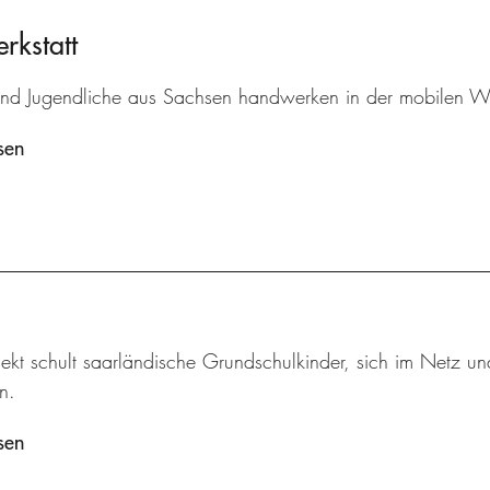
kstatt
und Jugendliche aus Sachsen handwerken in der mobilen Wer
sen
jekt schult saarländische Grundschulkinder, sich im Netz u
n.
sen