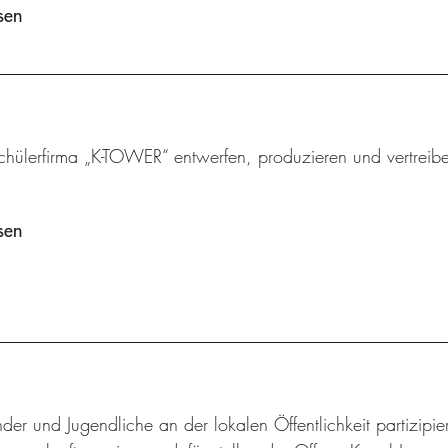
sen
chülerfirma „K-TOWER“ entwerfen, produzieren und vertreibe
sen
der und Jugendliche an der lokalen Öffentlichkeit partizip