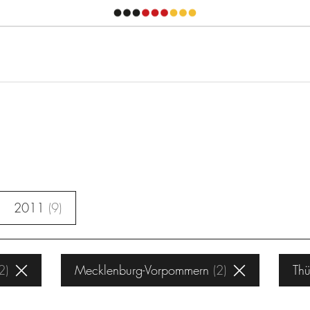
2011
9
2
Mecklenburg-Vorpommern
2
Thü