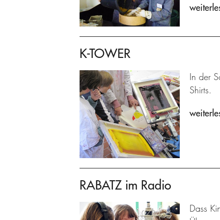
weiterle
K-TOWER
In der S
Shirts.
weiterle
RABATZ im Radio
Dass Kin