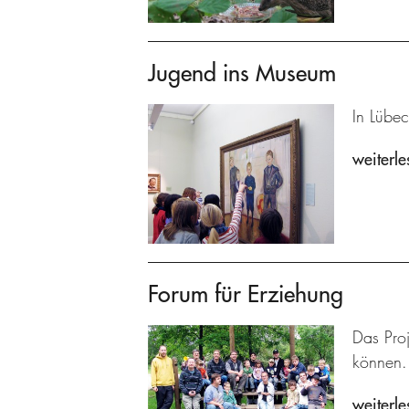
Jugend ins Museum
In Lübec
weiterle
Forum für Erziehung
Das Proj
können.
weiterle