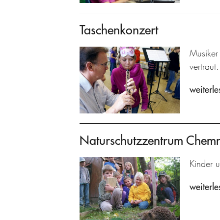
Taschenkonzert
Musiker
vertraut.
weiterle
Naturschutzzentrum Chemn
Kinder 
weiterle