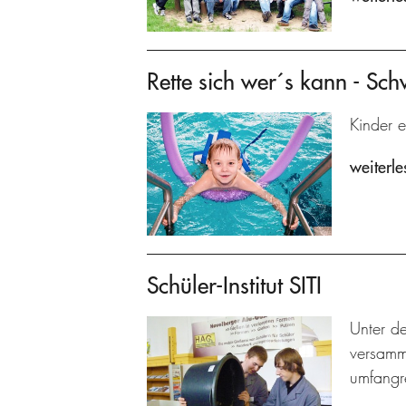
Rette sich wer´s kann - Sc
Kinder e
weiterle
Schüler-Institut SITI
Unter de
versamme
umfangre