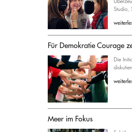
Überzeu
Studio, 
weiterle
Für Demokratie Courage z
Die Init
diskutie
weiterle
Meer im Fokus