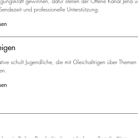
gungskraft gewinnen, dafür stellen der Offene Kanal Jena u
Sendezeit und professionelle Unterstützung.
sen
eigen
iative schult Jugendliche, die mit Gleichaltrigen über Them
ren.
sen