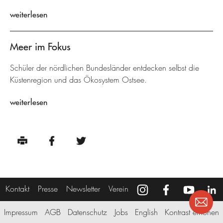
weiterlesen
Meer im Fokus
Schüler der nördlichen Bundesländer entdecken selbst die
Küstenregion und das Ökosystem Ostsee.
weiterlesen
Kontakt
Presse
Newsletter
Verein
Impressum
AGB
Datenschutz
Jobs
English
Kontrast erhöhen