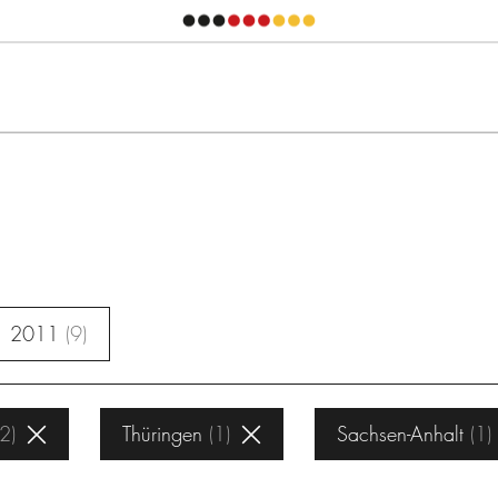
2011
9
2
Thüringen
1
Sachsen-Anhalt
1