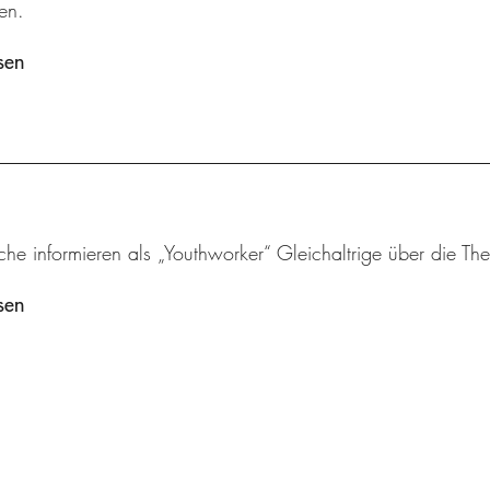
ren.
sen
che informieren als „Youthworker“ Gleichaltrige über die 
sen