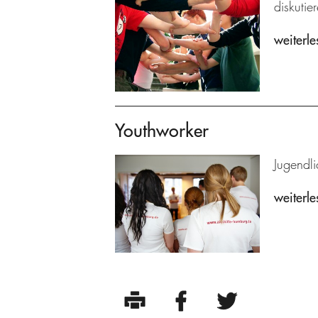
diskutie
weiterle
Youthworker
Jugendli
weiterle