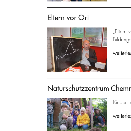
Eltern vor Ort
„Eltern 
Bildung
weiterle
Naturschutzzentrum Chemn
Kinder 
weiterle