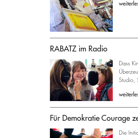
weiterle
RABATZ im Radio
Dass Kin
Überzeu
Studio, 
weiterle
Für Demokratie Courage z
Die Init