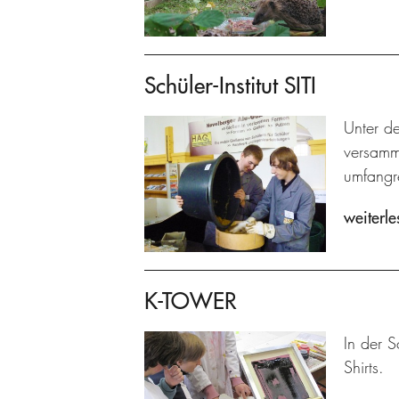
Schüler-Institut SITI
Unter de
versamme
umfangre
weiterle
K-TOWER
In der S
Shirts.