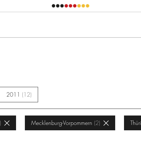
2011
12
Mecklenburg-Vorpommern
2
Thür