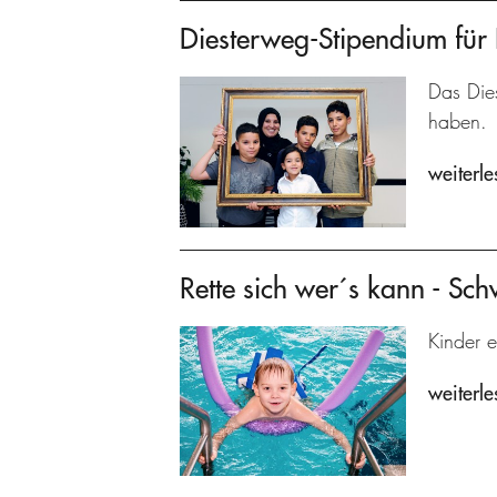
Diesterweg-Stipendium für 
Das Dies
haben.
weiterle
Rette sich wer´s kann - Sc
Kinder e
weiterle