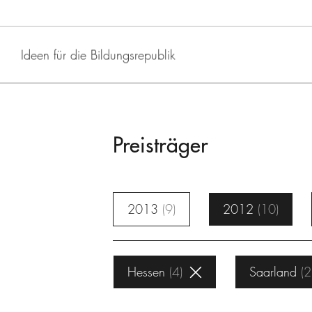
Ideen für die Bildungsrepublik
Preisträger
2013
9
2012
10
Hessen
4
Saarland
2