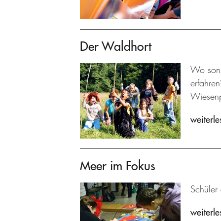
Der Waldhort
Wo sons
erfahre
Wiesenp
weiterle
Meer im Fokus
Schüler
weiterle