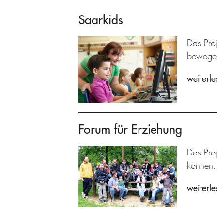
Saarkids
Das Pro
bewege
weiterle
Forum für Erziehung
Das Proj
können.
weiterle