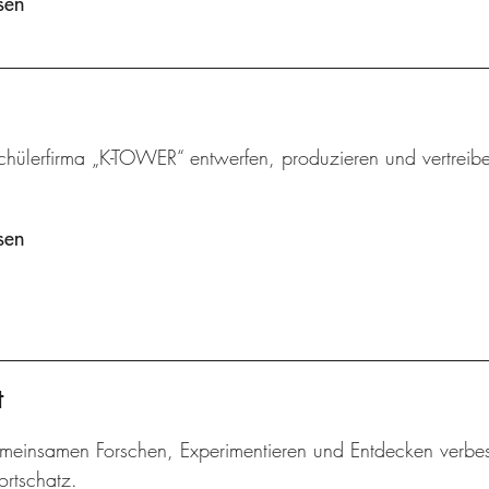
sen
chülerfirma „K-TOWER“ entwerfen, produzieren und vertreibe
sen
t
meinsamen Forschen, Experimentieren und Entdecken verbes
ortschatz.