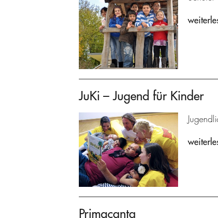
weiterle
JuKi – Jugend für Kinder
Jugendl
weiterle
Primacanta