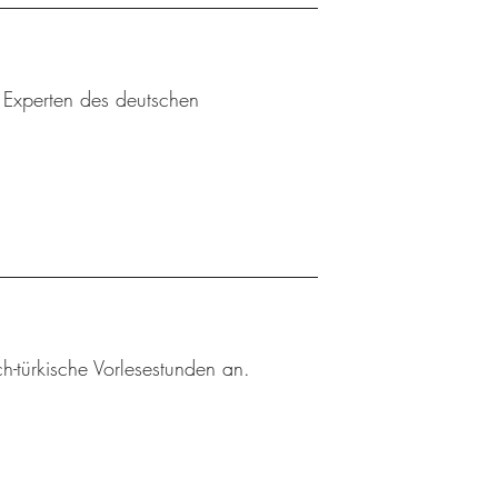
u Experten des deutschen
h-türkische Vorlesestunden an.