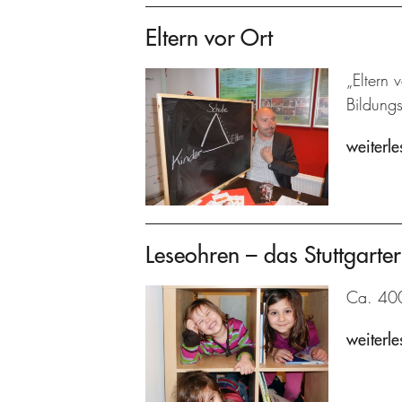
Eltern vor Ort
„Eltern 
Bildung
weiterle
Leseohren – das Stuttgarter
Ca. 400 
weiterle