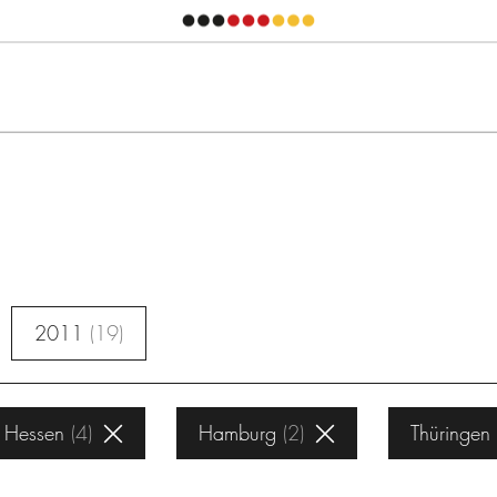
2011
19
Hessen
4
Hamburg
2
Thüringen