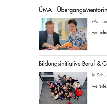
ÜMA - ÜbergangsMentoring
Mannhei
weiterle
Bildungsinitiative Beruf & C
In Schül
weiterle