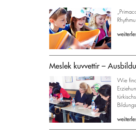
„Primaca
Rhythmu
weiterle
Meslek kuvvettir – Ausbildu
Wie fin
Erziehu
türkisch
Bildungs
weiterle