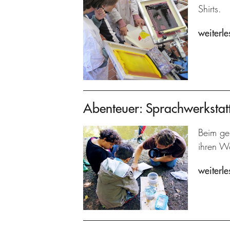
Shirts.
weiterle
Abenteuer: Sprachwerkstat
Beim ge
ihren W
weiterle