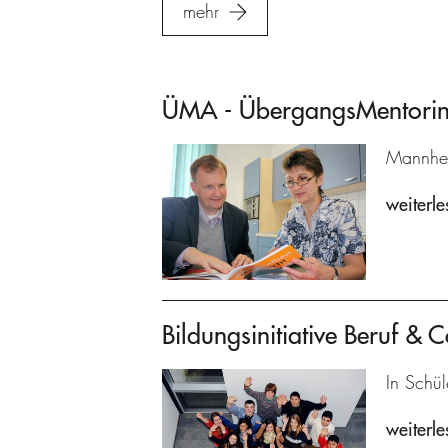
mehr
ÜMA - ÜbergangsMentoring
Mannhei
weiterle
Bildungsinitiative Beruf & C
In Schül
weiterle