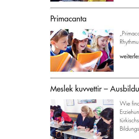
Primacanta
„Primaca
Rhythmu
weiterle
Meslek kuvvettir – Ausbildu
Wie fin
Erziehu
türkisch
Bildungs