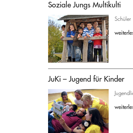
Soziale Jungs Multikulti
Schüler 
weiterle
JuKi – Jugend für Kinder
Jugendl
weiterle