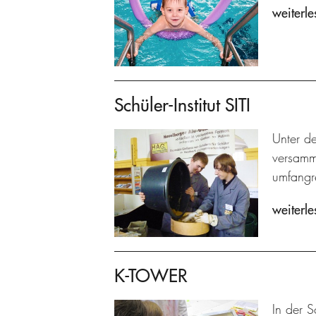
weiterle
Schüler-Institut SITI
Unter de
versamme
umfangre
weiterle
K-TOWER
In der S