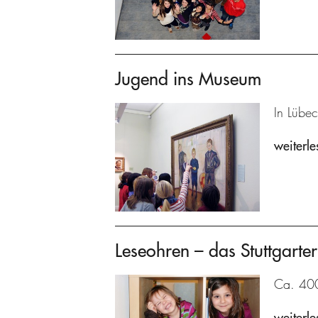
Jugend ins Museum
In Lübec
weiterle
Leseohren – das Stuttgarter
Ca. 400 
weiterle