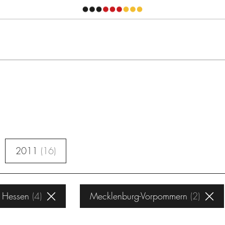
2011
16
Hessen
4
Mecklenburg-Vorpommern
2