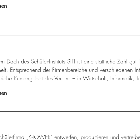
sen
m Dach des Schüler-Instituts SITI ist eine stattliche Zahl gut
lt. Entsprechend der Firmenbereiche und verschiedenen Inte
iche Kursangebot des Vereins – in Wirtschaft, Informatik, 
sen
chülerfirma „K-TOWER“ entwerfen, produzieren und vertreibe