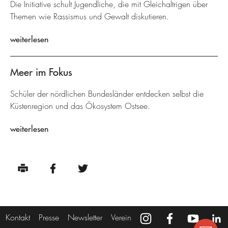
Die Initiative schult Jugendliche, die mit Gleichaltrigen über
Themen wie Rassismus und Gewalt diskutieren.
weiterlesen
Meer im Fokus
Schüler der nördlichen Bundesländer entdecken selbst die
Küstenregion und das Ökosystem Ostsee.
weiterlesen
Kontakt
Presse
Newsletter
Verein