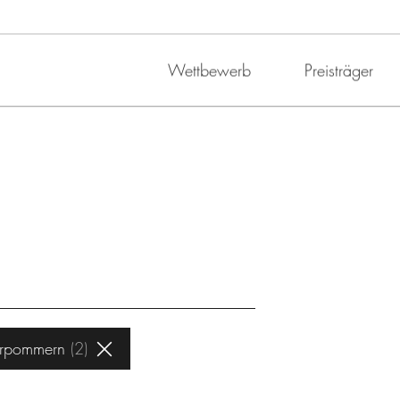
Wettbewerb
Preisträger
orpommern
2