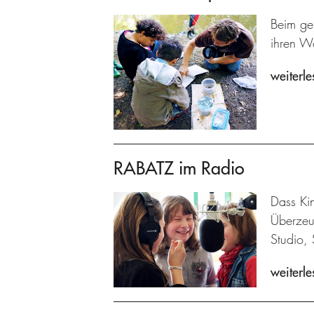
Beim ge
ihren W
weiterle
RABATZ im Radio
Dass Kin
Überzeu
Studio, 
weiterle