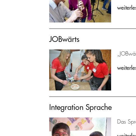
weiterle
JOBwärts
„JOBwärt
weiterle
Integration Sprache
Das Spra
weiterle