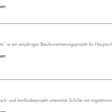
sen
s“ ist ein einjähriges Berufsorientierungsprojekt für Hauptsch
sen
ch- und Lernförderprojekt unterstützt Schüler mit migrations
sen