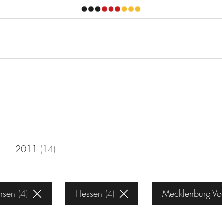
2011
14
hsen
4
Hessen
4
Mecklenburg-V