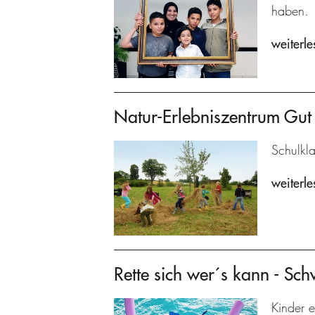
haben.
weiterle
Natur-Erlebniszentrum Gu
Schulkl
weiterle
Rette sich wer´s kann - Sc
Kinder e