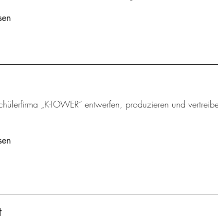
sen
chülerfirma „K-TOWER“ entwerfen, produzieren und vertreibe
sen
t