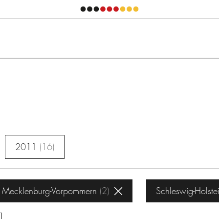
2011
16
Mecklenburg-Vorpommern
2
Schleswig-Holste