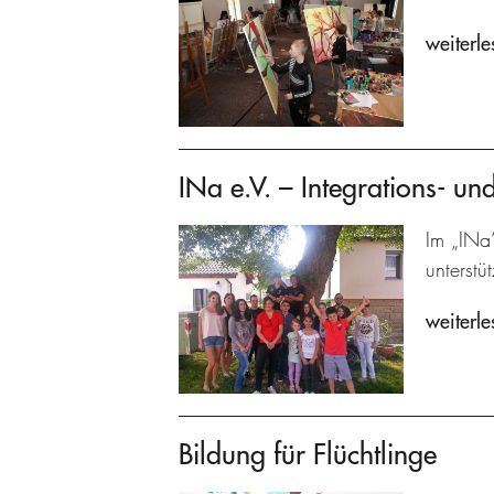
weiterle
INa e.V. – Integrations- un
Im „INa
unterstüt
weiterle
Bildung für Flüchtlinge