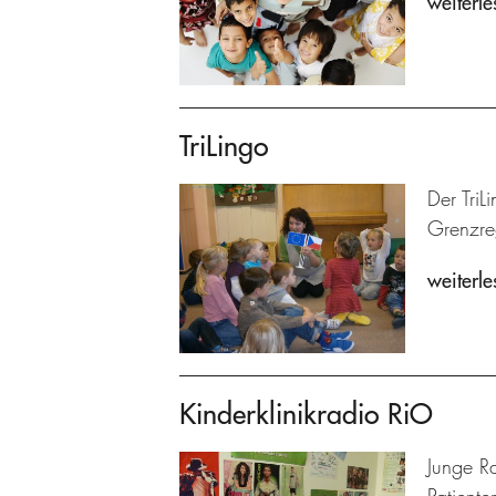
weiterle
TriLingo
Der TriL
Grenzre
weiterle
Kinderklinikradio RiO
Junge R