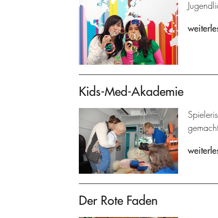
Jugendl
weiterle
Kids-Med-Akademie
Spieleri
gemacht
weiterle
Der Rote Faden