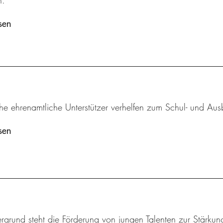
n.
sen
he ehrenamtliche Unterstützer verhelfen zum Schul- und Aus
sen
rgrund steht die Förderung von jungen Talenten zur Stärkung