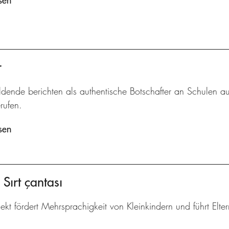
sen
r
dende berichten als authentische Botschafter an Schulen au
rufen.
sen
Sırt çantası
ekt fördert Mehrsprachigkeit von Kleinkindern und führt Elte