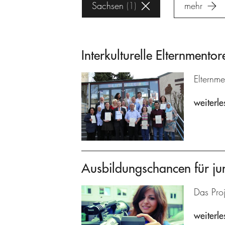
Sachsen
1
mehr
Interkulturelle Elternmentor
Elternme
weiterle
Ausbildungschancen für ju
Das Proj
weiterle