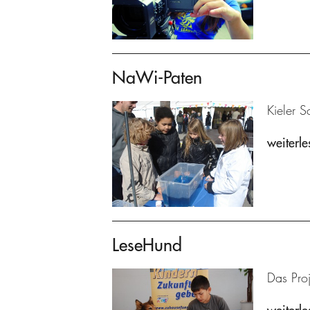
NaWi-Paten
Kieler S
weiterle
LeseHund
Das Proj