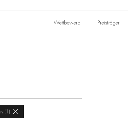
Wettbewerb
Preisträger
in
1