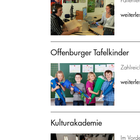
Patiente
weiterle
Offenburger Tafelkinder
Zahlreic
weiterle
Kulturakademie
Im Vorde