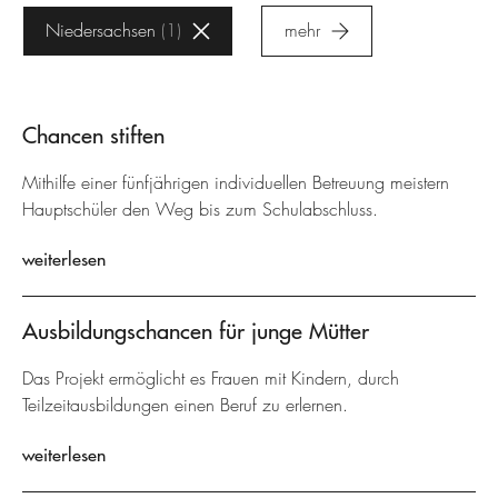
Niedersachsen
1
mehr
Chancen stiften
Mithilfe einer fünfjährigen individuellen Betreuung meistern
Hauptschüler den Weg bis zum Schulabschluss.
weiterlesen
Ausbildungschancen für junge Mütter
Das Projekt ermöglicht es Frauen mit Kindern, durch
Teilzeitausbildungen einen Beruf zu erlernen.
weiterlesen