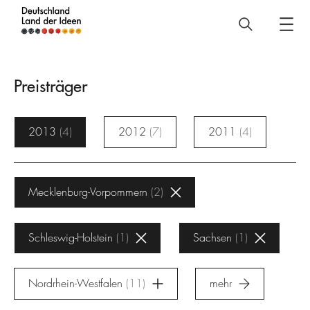
Deutschland
–
Land
Preisträger
der
Ideen
2013
4
2012
7
2011
4
Preisträger
Mecklenburg-Vorpommern
2
Schleswig-Holstein
1
Sachsen
1
Nordrhein-Westfalen
11
mehr