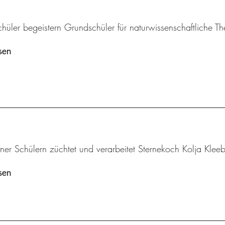
chüler begeistern Grundschüler für naturwissenschaftliche 
sen
iner Schülern züchtet und verarbeitet Sternekoch Kolja Klee
sen