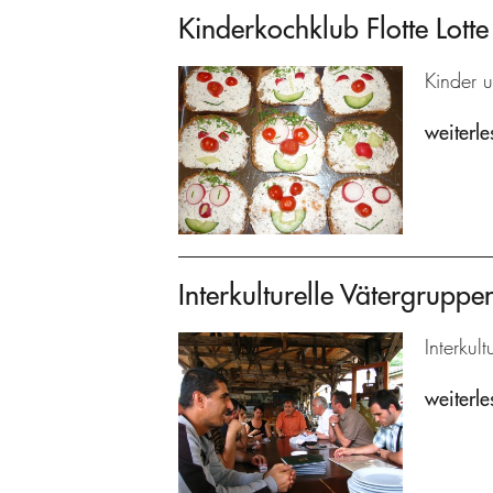
Kinderkochklub Flotte Lotte
Kinder u
weiterle
Interkulturelle Vätergrupp
Interkul
weiterle