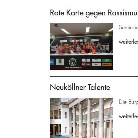
Rote Karte gegen Rassismu
Seminare
weiterle
Neuköllner Talente
Die Bürg
weiterle