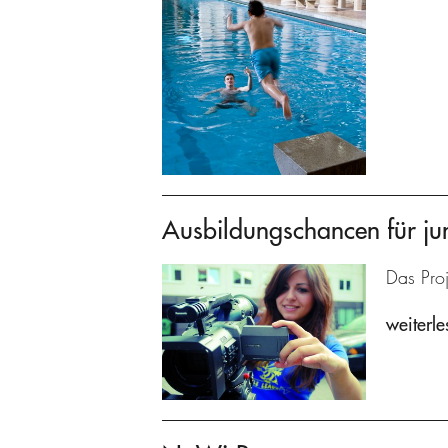
Ausbildungschancen für ju
Das Proj
weiterle