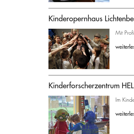
Kinderopernhaus Lichtenbe
Mit Prof
weiterle
Kinderforscherzentrum H
Im Kind
weiterle