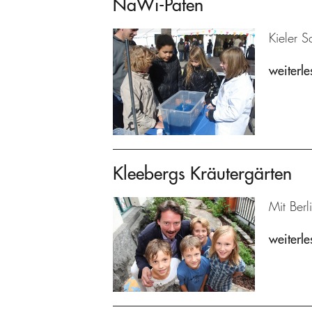
NaWi-Paten
Kieler S
weiterle
Kleebergs Kräutergärten
Mit Berl
weiterle