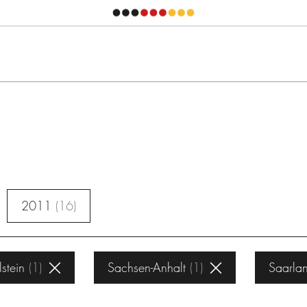
2011
16
stein
1
Sachsen-Anhalt
1
Saarla