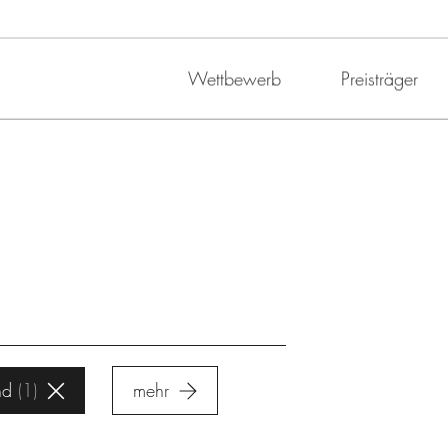
Wettbewerb
Preisträger
nd
1
mehr