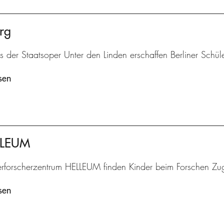
rg
is der Staatsoper Unter den Linden erschaffen Berliner Schü
sen
ELLEUM
erforscherzentrum HELLEUM finden Kinder beim Forschen Zu
sen