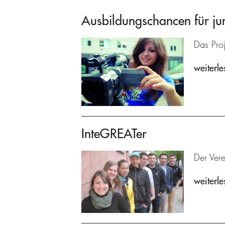
Ausbildungschancen für ju
Das Proj
weiterle
InteGREATer
Der Ver
weiterle