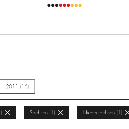
2011
15
1
Sachsen
1
Niedersachsen
1