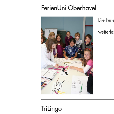
FerienUni Oberhavel
Die Feri
weiterle
TriLingo