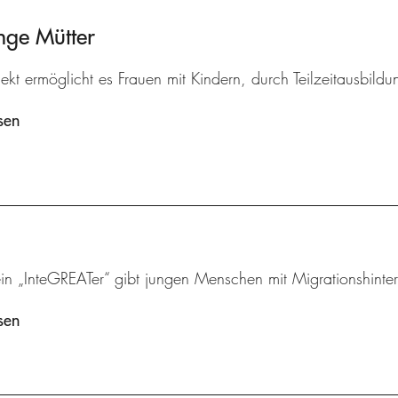
nge Mütter
ekt ermöglicht es Frauen mit Kindern, durch Teilzeitausbildu
sen
ein „InteGREATer“ gibt jungen Menschen mit Migrationshinte
sen