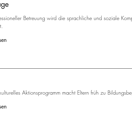
age
essioneller Betreuung wird die sprachliche und soziale Komp
t.
sen
rkulturelles Aktionsprogramm macht Eltern früh zu Bildungsbeg
sen