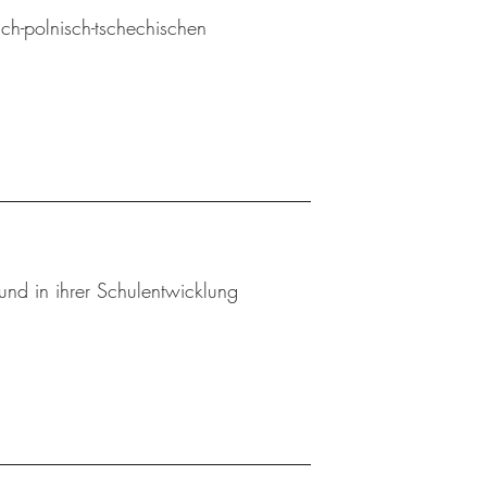
sch-polnisch-tschechischen
und in ihrer Schulentwicklung