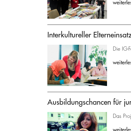
weiterle
Interkultureller Elterneinsat
Die IG-F
weiterle
Ausbildungschancen für ju
Das Proj
weiterle