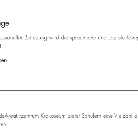
age
essioneller Betreuung wird die sprachliche und soziale Komp
t.
sen
derkreativzentrum Krokoseum bietet Schülern eine Vielzah
en.