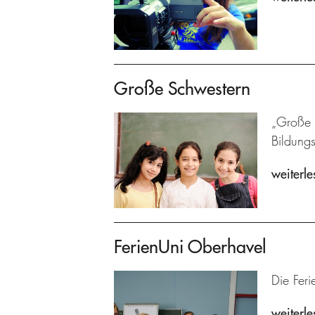
Große Schwestern
„Große S
Bildung
weiterle
FerienUni Oberhavel
Die Feri
weiterle