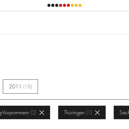
2011
18
g-Vorpommern
2
Thüringen
1
Sach