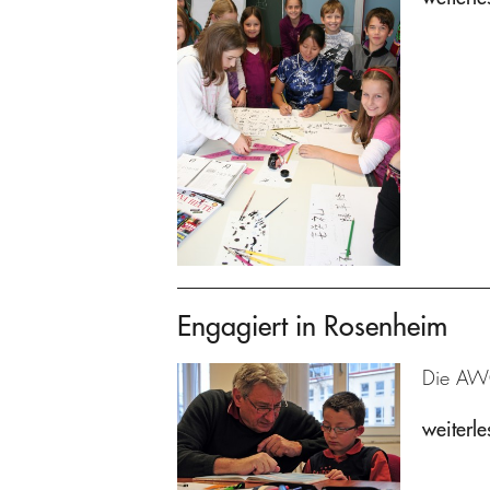
Engagiert in Rosenheim
Die AWO
weiterle