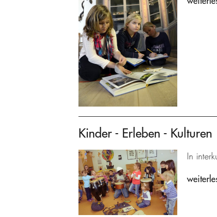
weiterle
Kinder - Erleben - Kulturen
In inter
weiterle