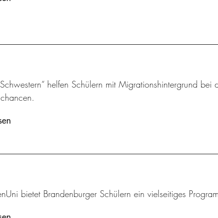
chwestern“ helfen Schülern mit Migrationshintergrund bei d
schancen.
sen
enUni bietet Brandenburger Schülern ein vielseitiges Progr
sen