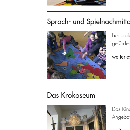
Sprach- und Spielnachmitt
Bei prof
geförder
weiterle
Das Krokoseum
Das Kin
Angebot