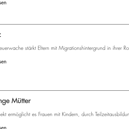
sen
z
euerwache stärkt Eltern mit Migrationshintergrund in ihrer Rol
sen
nge Mütter
ekt ermöglicht es Frauen mit Kindern, durch Teilzeitausbildu
sen