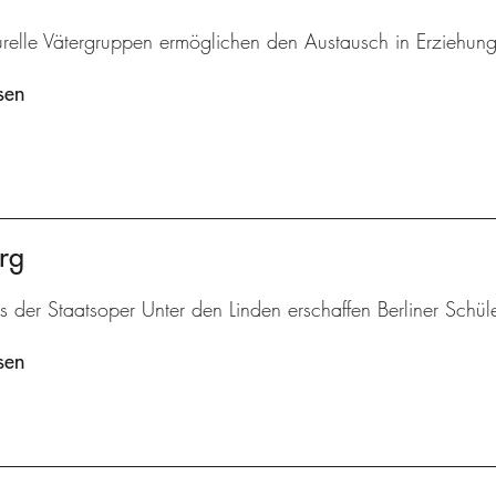
turelle Vätergruppen ermöglichen den Austausch in Erziehun
sen
rg
is der Staatsoper Unter den Linden erschaffen Berliner Schü
sen