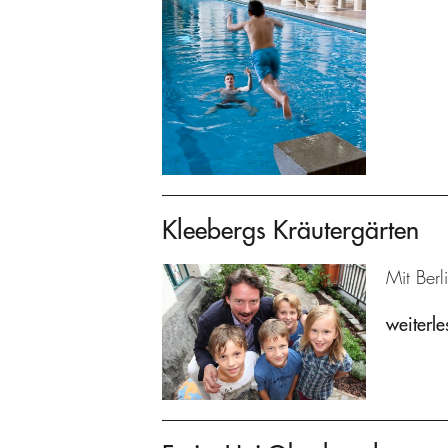
Kleebergs Kräutergärten
Mit Berl
weiterle