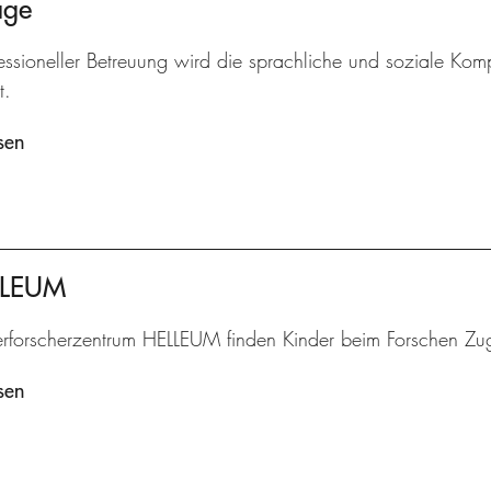
age
essioneller Betreuung wird die sprachliche und soziale Komp
t.
sen
ELLEUM
erforscherzentrum HELLEUM finden Kinder beim Forschen Zu
sen