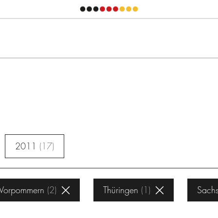
2011
17
-Vorpommern
2
Thüringen
1
Sach