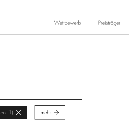
Wettbewerb
Preisträger
sen
1
mehr