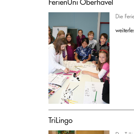
FerienUni Oberhavel
Die Feri
weiterle
TriLingo