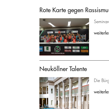
Rote Karte gegen Rassismu
Seminare
weiterle
Neuköllner Talente
Die Bürg
weiterle