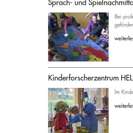
Sprach- und Spielnachmitt
Bei prof
geförder
weiterle
Kinderforscherzentrum H
Im Kind
weiterle