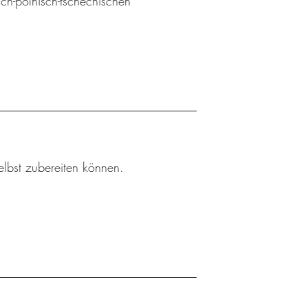
sch-polnisch-tschechischen
elbst zubereiten können.