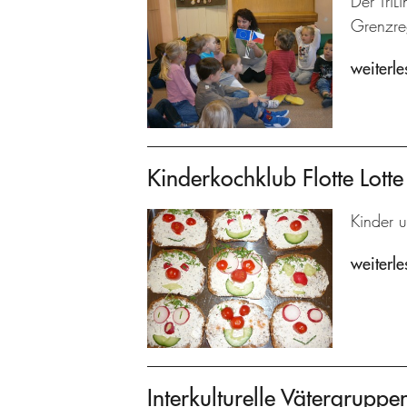
Der TriL
Grenzre
weiterle
Kinderkochklub Flotte Lotte
Kinder u
weiterle
Interkulturelle Vätergrupp