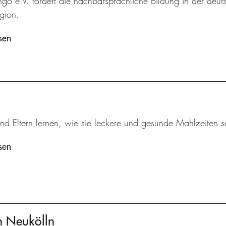
ingo e.V. fördert die nachbarsprachliche Bildung in der deut
gion.
sen
nd Eltern lernen, wie sie leckere und gesunde Mahlzeiten s
sen
en Neukölln