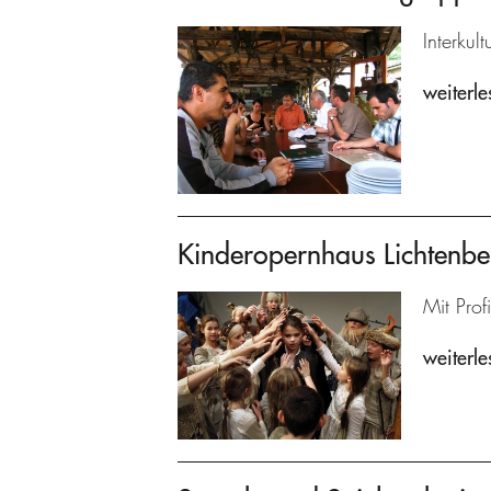
Interkul
weiterle
Kinderopernhaus Lichtenbe
Mit Prof
weiterle