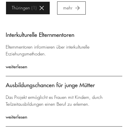
Thüringen
1
mehr
Interkulturelle Elternmentoren
Elternmentoren informieren über interkulturelle
Erziehungsmethoden.
weiterlesen
Ausbildungschancen für junge Mütter
Das Projekt ermöglicht es Frauen mit Kindern, durch
Teilzeitausbildungen einen Beruf zu erlernen.
weiterlesen