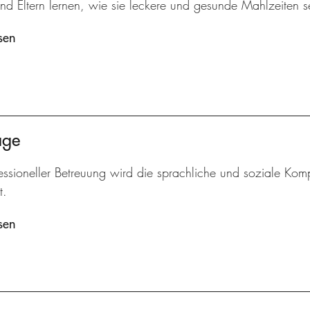
nd Eltern lernen, wie sie leckere und gesunde Mahlzeiten s
sen
age
essioneller Betreuung wird die sprachliche und soziale Komp
t.
sen