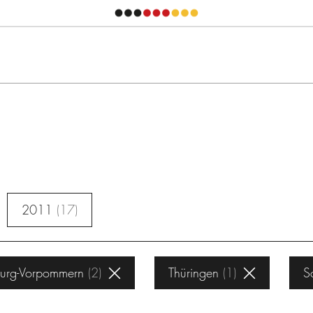
2011
17
urg-Vorpommern
2
Thüringen
1
S