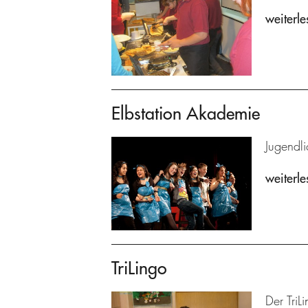
weiterle
Elbstation Akademie
Jugendl
weiterle
TriLingo
Der TriL