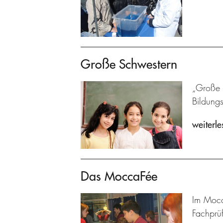
Große Schwestern
„Große S
Bildung
weiterle
Das MoccaFée
Im Mocc
Fachprü