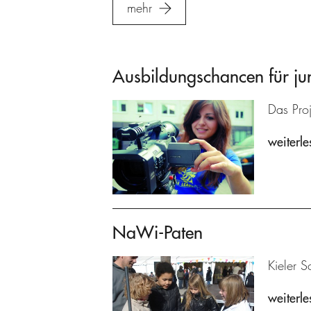
mehr
Ausbildungschancen für ju
Das Proj
weiterle
NaWi-Paten
Kieler S
weiterle