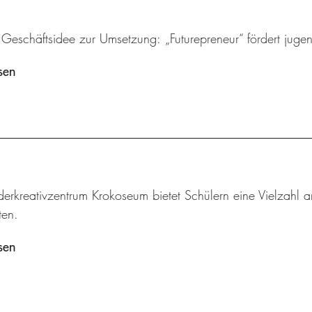
 Geschäftsidee zur Umsetzung: „Futurepreneur“ fördert juge
sen
derkreativzentrum Krokoseum bietet Schülern eine Vielzah
en.
sen