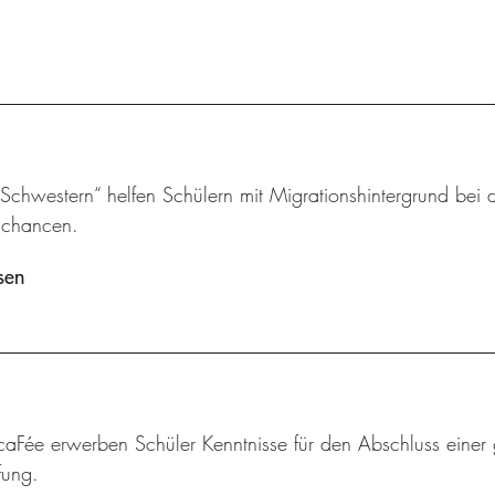
chwestern“ helfen Schülern mit Migrationshintergrund bei d
schancen.
sen
aFée erwerben Schüler Kenntnisse für den Abschluss einer 
fung.