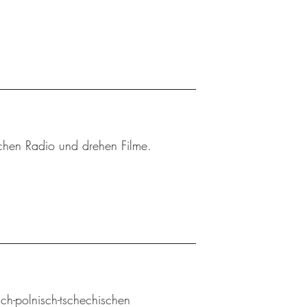
achen Radio und drehen Filme.
sch-polnisch-tschechischen