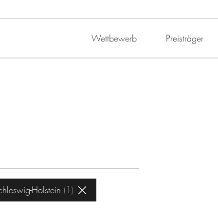
Wettbewerb
Preisträger
chleswig-Holstein
1