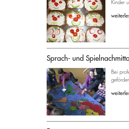
Kinder u
weiterle
Sprach- und Spielnachmitt
Bei prof
geförder
weiterle