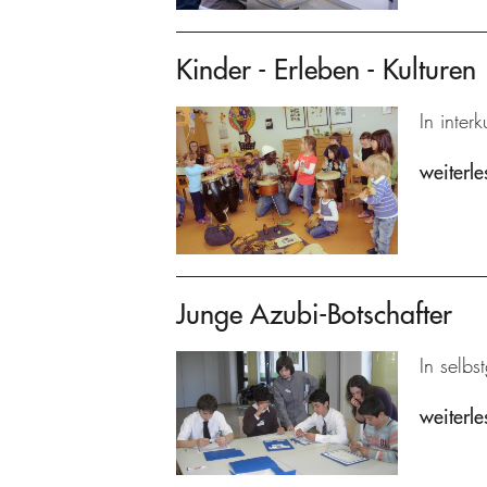
Kinder - Erleben - Kulturen
In inter
weiterle
Junge Azubi-Botschafter
In selbs
weiterle