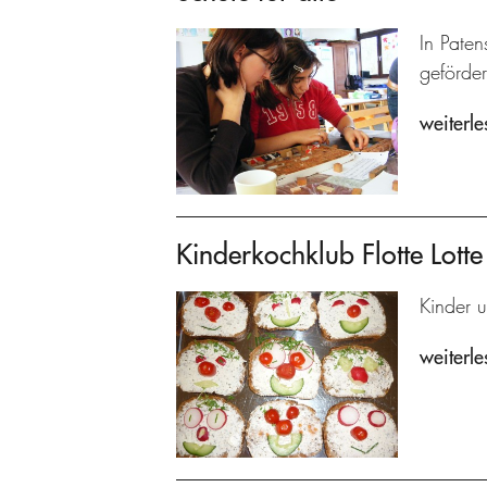
In Paten
geförder
weiterle
Kinderkochklub Flotte Lotte
Kinder u
weiterle