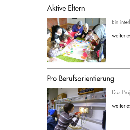
Aktive Eltern
Ein inte
weiterle
Pro Berufsorientierung
Das Proj
weiterle