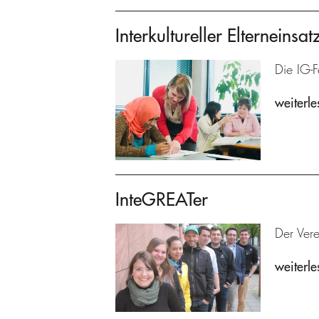
Interkultureller Elterneinsat
Die IG-F
weiterle
InteGREATer
Der Ver
weiterle