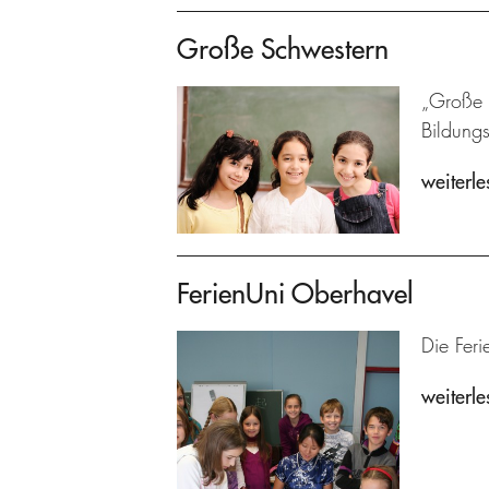
Große Schwestern
„Große S
Bildung
weiterle
FerienUni Oberhavel
Die Feri
weiterle