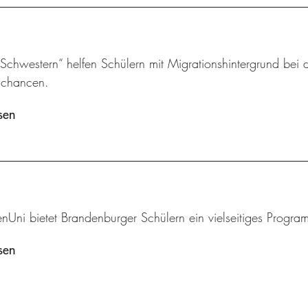
chwestern“ helfen Schülern mit Migrationshintergrund bei d
schancen.
sen
enUni bietet Brandenburger Schülern ein vielseitiges Progr
sen