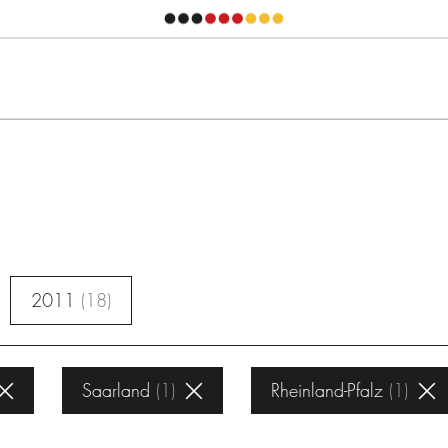
2011
18
Saarland
1
Rheinland-Pfalz
1