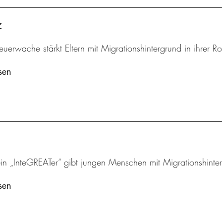
z
euerwache stärkt Eltern mit Migrationshintergrund in ihrer Rol
sen
ein „InteGREATer“ gibt jungen Menschen mit Migrationshinte
sen