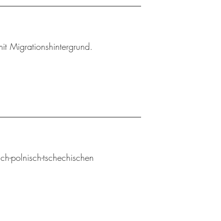
t Migrationshintergrund.
sch-polnisch-tschechischen