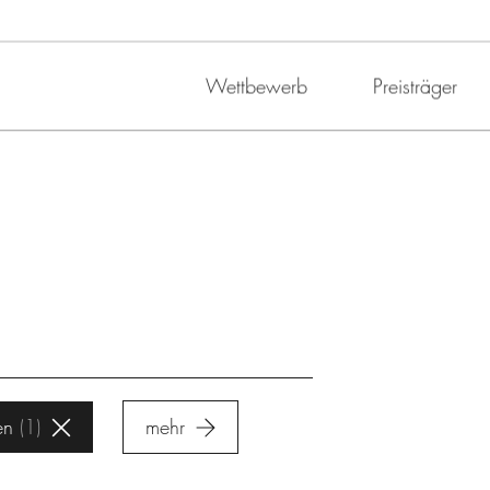
Wettbewerb
Preisträger
en
1
mehr