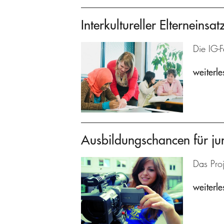
Interkultureller Elterneinsat
Die IG-F
weiterle
Ausbildungschancen für ju
Das Proj
weiterle