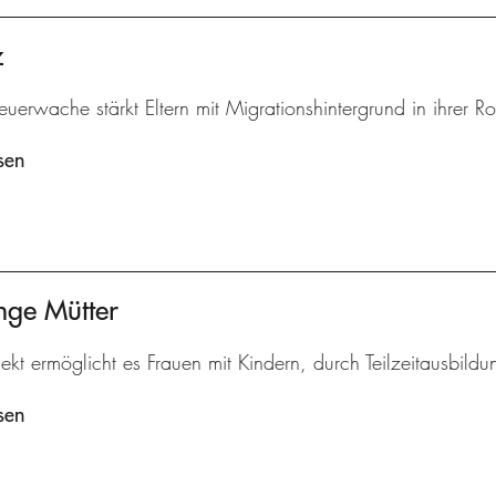
z
euerwache stärkt Eltern mit Migrationshintergrund in ihrer Rol
sen
nge Mütter
ekt ermöglicht es Frauen mit Kindern, durch Teilzeitausbildu
sen