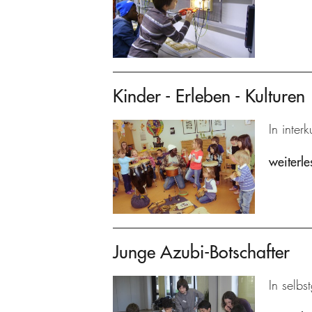
Kinder - Erleben - Kulturen
In inter
weiterle
Junge Azubi-Botschafter
In selbs