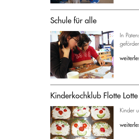
Schule für alle
In Paten
geförder
weiterle
Kinderkochklub Flotte Lotte
Kinder u
weiterle