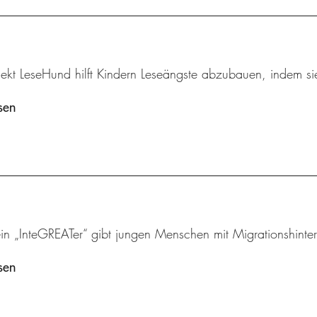
ekt LeseHund hilft Kindern Leseängste abzubauen, indem sie
sen
ein „InteGREATer“ gibt jungen Menschen mit Migrationshinte
sen