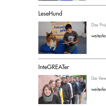
LeseHund
Das Proj
weiterle
InteGREATer
Der Ver
weiterle