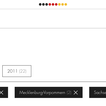
2011
22
Mecklenburg-Vorpommern
2
Sachs