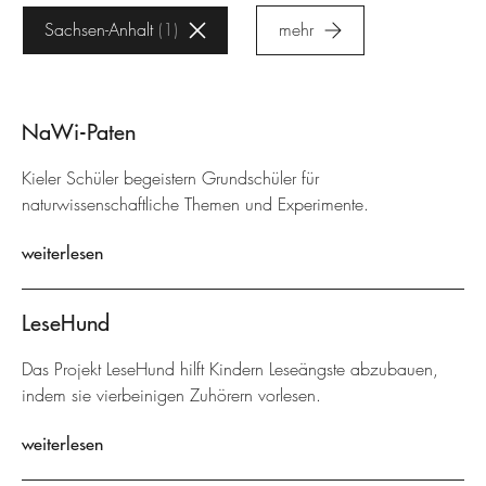
Sachsen-Anhalt
1
mehr
NaWi-Paten
Kieler Schüler begeistern Grundschüler für
naturwissenschaftliche Themen und Experimente.
weiterlesen
LeseHund
Das Projekt LeseHund hilft Kindern Leseängste abzubauen,
indem sie vierbeinigen Zuhörern vorlesen.
weiterlesen