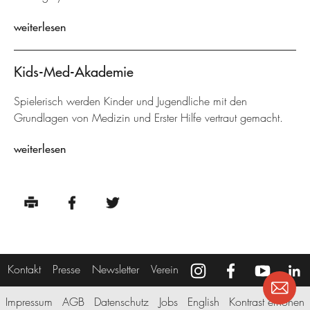
weiterlesen
Kids-Med-Akademie
Spielerisch werden Kinder und Jugendliche mit den
Grundlagen von Medizin und Erster Hilfe vertraut gemacht.
weiterlesen
Kontakt
Presse
Newsletter
Verein
Impressum
AGB
Datenschutz
Jobs
English
Kontrast erhöhen