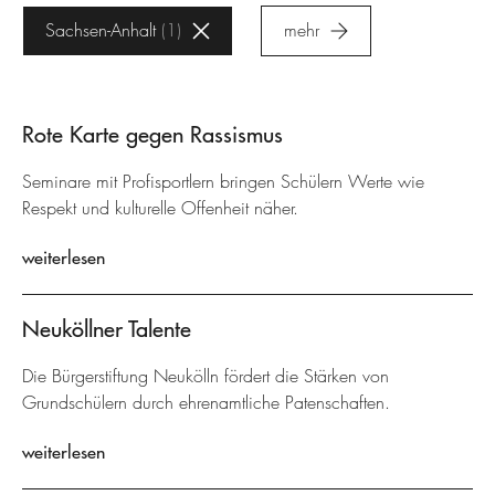
Sachsen-Anhalt
1
mehr
Rote Karte gegen Rassismus
Seminare mit Profisportlern bringen Schülern Werte wie
Respekt und kulturelle Offenheit näher.
weiterlesen
Neuköllner Talente
Die Bürgerstiftung Neukölln fördert die Stärken von
Grundschülern durch ehrenamtliche Patenschaften.
weiterlesen