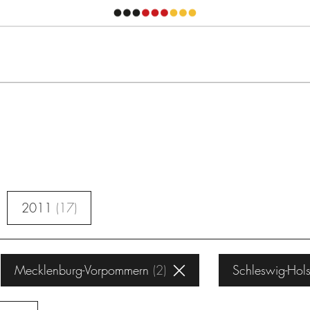
2011
17
Mecklenburg-Vorpommern
2
Schleswig-Hols