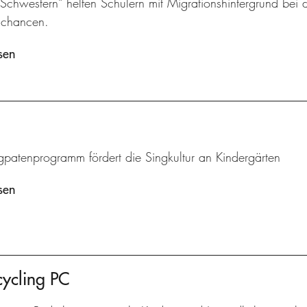
chwestern“ helfen Schülern mit Migrationshintergrund bei d
schancen.
sen
gpatenprogramm fördert die Singkultur an Kindergärten
sen
cycling PC