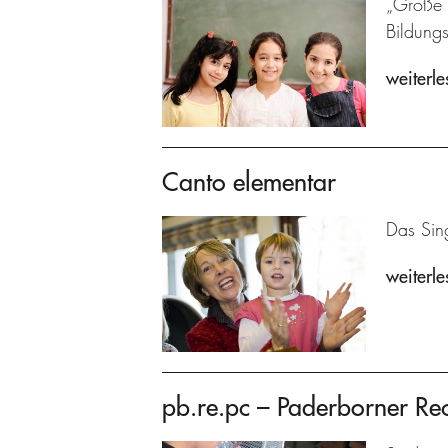
„Große S
Bildung
weiterle
Canto elementar
Das Sin
weiterle
pb.re.pc – Paderborner Re