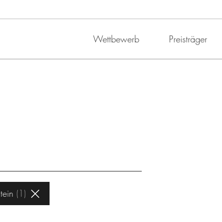
Wettbewerb
Preisträger
tein
1