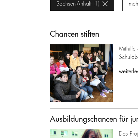
Sachsen-Anhalt
1
meh
Chancen stiften
Mithilfe
Schulab
weiterle
Ausbildungschancen für ju
Das Proj