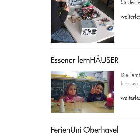
Student
weiterle
Essener lernHÄUSER
Die lern
Lebensl
weiterle
FerienUni Oberhavel