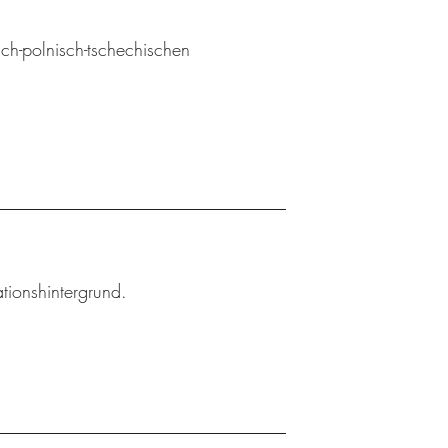
sch-polnisch-tschechischen
tionshintergrund.