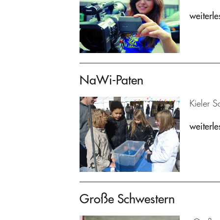
weiterle
NaWi-Paten
Kieler S
weiterle
Große Schwestern