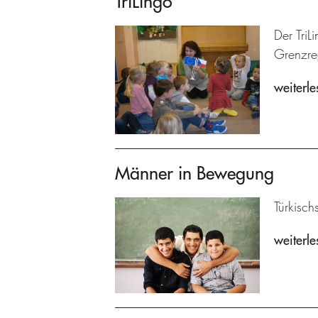
TriLingo
Der TriL
Grenzre
weiterle
Männer in Bewegung
Türkisch
weiterle