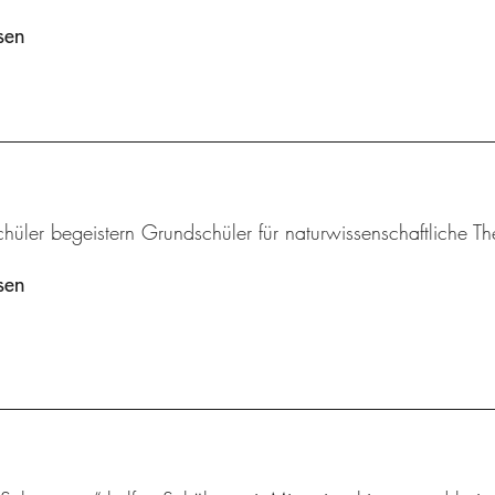
sen
chüler begeistern Grundschüler für naturwissenschaftliche 
sen