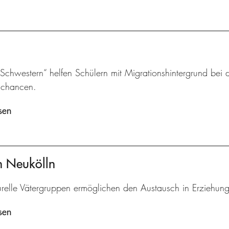
chwestern“ helfen Schülern mit Migrationshintergrund bei d
schancen.
sen
en Neukölln
turelle Vätergruppen ermöglichen den Austausch in Erziehun
sen