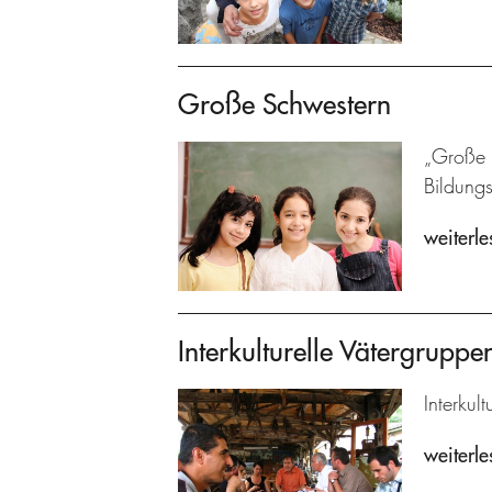
Große Schwestern
„Große S
Bildung
weiterle
Interkulturelle Vätergrupp
Interkul
weiterle