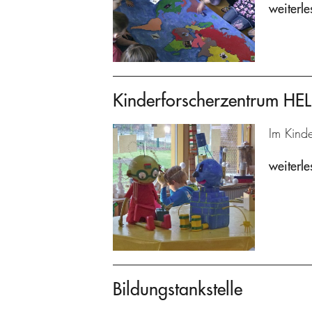
weiterle
Kinderforscherzentrum H
Im Kind
weiterle
Bildungstankstelle