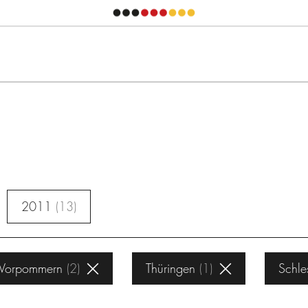
2011
13
-Vorpommern
2
Thüringen
1
Schle