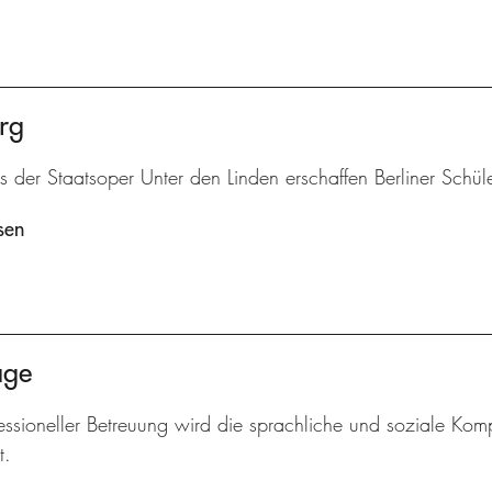
rg
is der Staatsoper Unter den Linden erschaffen Berliner Schü
sen
age
essioneller Betreuung wird die sprachliche und soziale Komp
t.