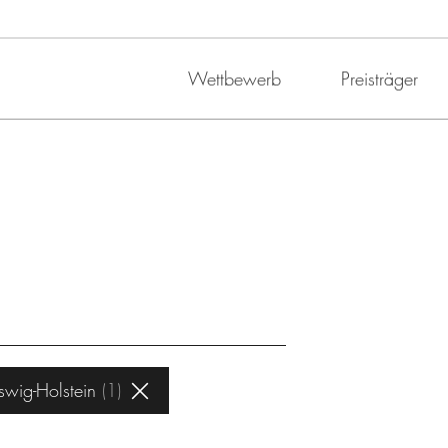
Wettbewerb
Preisträger
swig-Holstein
1