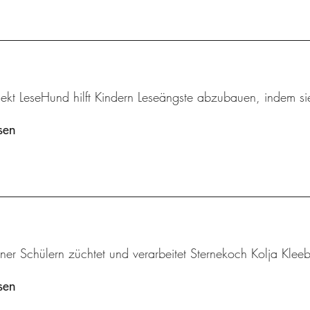
ekt LeseHund hilft Kindern Leseängste abzubauen, indem sie
sen
iner Schülern züchtet und verarbeitet Sternekoch Kolja Klee
sen