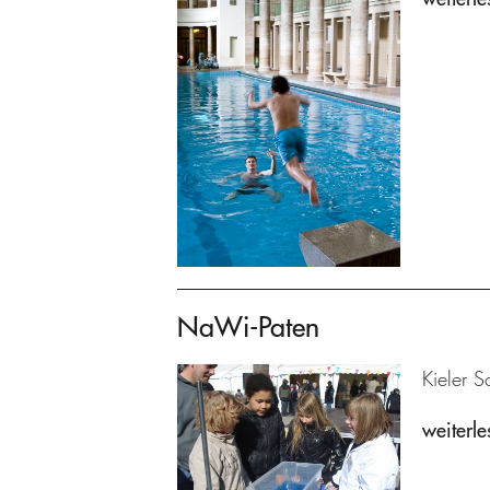
NaWi-Paten
Kieler S
weiterle