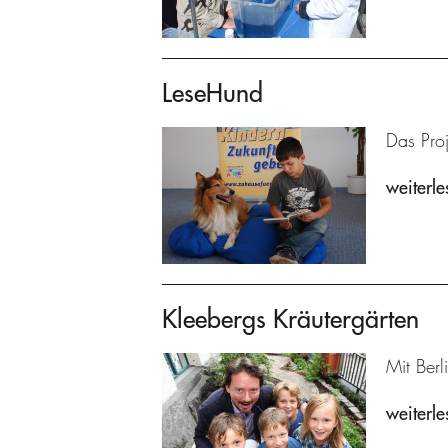
LeseHund
Das Proj
weiterle
Kleebergs Kräutergärten
Mit Berl
weiterle