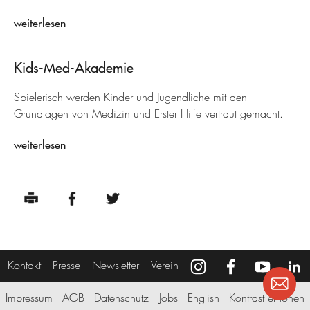
weiterlesen
Kids-Med-Akademie
Spielerisch werden Kinder und Jugendliche mit den
Grundlagen von Medizin und Erster Hilfe vertraut gemacht.
weiterlesen
Kontakt
Presse
Newsletter
Verein
Impressum
AGB
Datenschutz
Jobs
English
Kontrast erhöhen