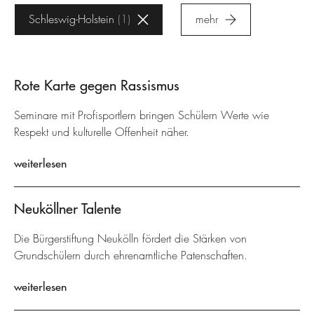
Schleswig-Holstein
1
mehr
Rote Karte gegen Rassismus
Seminare mit Profisportlern bringen Schülern Werte wie
Respekt und kulturelle Offenheit näher.
weiterlesen
Neuköllner Talente
Die Bürgerstiftung Neukölln fördert die Stärken von
Grundschülern durch ehrenamtliche Patenschaften.
weiterlesen