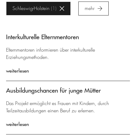
Schleswig-Holstein
1
mehr
Interkulturelle Elternmentoren
Elternmentoren informieren über interkulturelle
Erziehungsmethoden.
weiterlesen
Ausbildungschancen für junge Mütter
Das Projekt ermöglicht es Frauen mit Kindern, durch
Teilzeitausbildungen einen Beruf zu erlernen.
weiterlesen