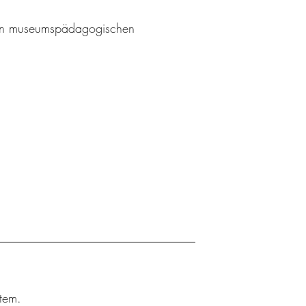
l an museumspädagogischen
tem.