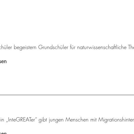
chüler begeistern Grundschüler für naturwissenschaftliche 
sen
ein „InteGREATer“ gibt jungen Menschen mit Migrationshinte
sen