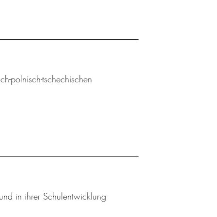
sch-polnisch-tschechischen
und in ihrer Schulentwicklung