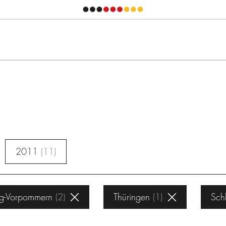
2011
11
g-Vorpommern
2
Thüringen
1
Sch