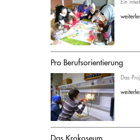
Ein inte
weiterle
Pro Berufsorientierung
Das Proj
weiterle
Das Krokoseum