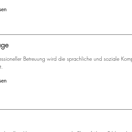
sen
age
essioneller Betreuung wird die sprachliche und soziale Komp
t.
sen