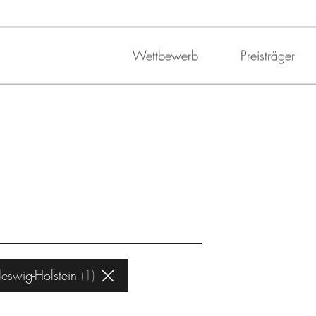
Wettbewerb
Preisträger
leswig-Holstein
1