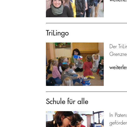
TriLingo
Der TriL
Grenzre
weiterle
Schule für alle
In Paten
geförder