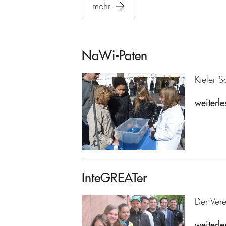
mehr
NaWi-Paten
Kieler S
weiterle
InteGREATer
Der Ver
weiterle