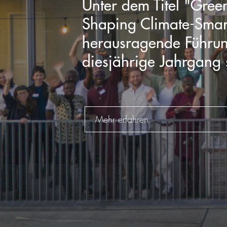
Unter dem Titel "Gree
Shaping Climate-Smar
herausragende Führun
diesjährige Jahrgang s
Mehr erfahren