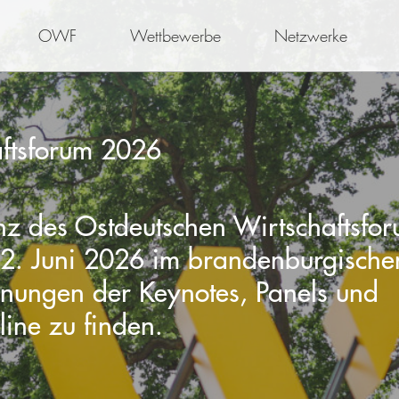
OWF
Wettbewerbe
Netzwerke
aftsforum 2026
nz des Ostdeutschen Wirtschaftsfo
 2. Juni 2026 im brandenburgisch
hnungen der Keynotes, Panels und
line zu finden.