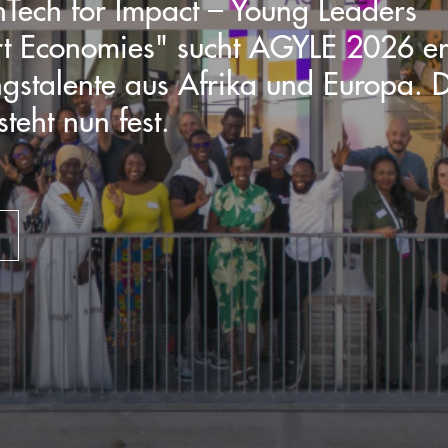
nTech for Impact – Young Leaders
t Economies" sucht AGYLE 2026 er
gstalente aus Afrika und Europa. 
teht nun fest.