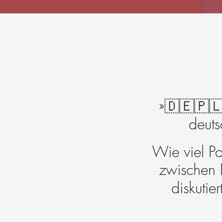
»🇩🇪🇵🇱 
deuts
Wie viel Po
zwischen 
diskutie