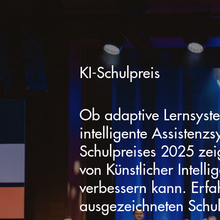
KI-Schulpreis
Ob adaptive Lernsyst
intelligente Assistenz
Schulpreises 2025 zeig
von Künstlicher Intell
verbessern kann. Erfa
ausgezeichneten Schu