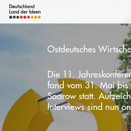
Deutschland
–
Land
Ostdeutsches Wirtsch
der
Ideen
Die 11. Jahreskonfere
Deutschland
fand vom 31. Mai bis
-
Saarow statt. Aufzeic
Land
Interviews sind nun on
der
Ideen