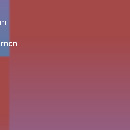
im
ernen