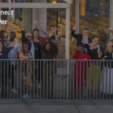
neut
Der