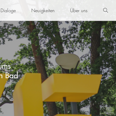
Dialoge
Neuigkeiten
Über uns
rums
en Bad