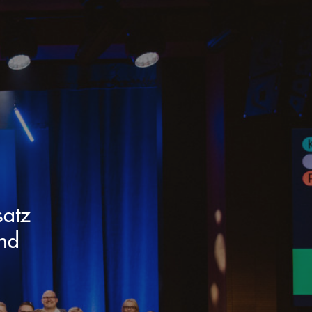
satz
und