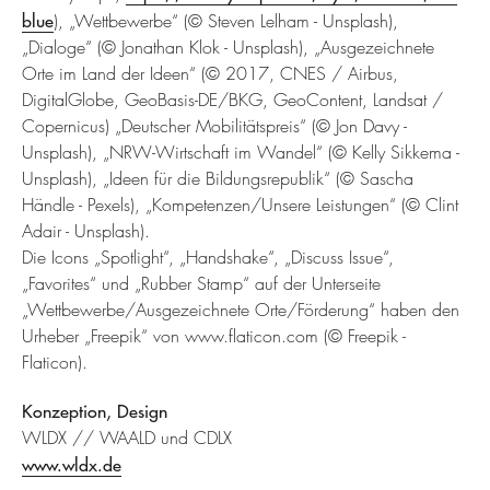
blue
), „Wettbewerbe“ (© Steven Lelham - Unsplash),
„Dialoge“ (© Jonathan Klok - Unsplash), „Ausgezeichnete
Orte im Land der Ideen“ (© 2017, CNES / Airbus,
DigitalGlobe, GeoBasis-DE/BKG, GeoContent, Landsat /
Copernicus) „Deutscher Mobilitätspreis“ (© Jon Davy -
Unsplash), „NRW-Wirtschaft im Wandel“ (© Kelly Sikkema -
Unsplash), „Ideen für die Bildungsrepublik“ (© Sascha
Händle - Pexels), „Kompetenzen/Unsere Leistungen“ (© Clint
Adair - Unsplash).
Die Icons „Spotlight“, „Handshake“, „Discuss Issue“,
„Favorites“ und „Rubber Stamp“ auf der Unterseite
„Wettbewerbe/Ausgezeichnete Orte/Förderung“ haben den
Urheber „Freepik“ von www.flaticon.com (© Freepik -
Flaticon).
Konzeption, Design
WLDX // WAALD und CDLX
www.wldx.de