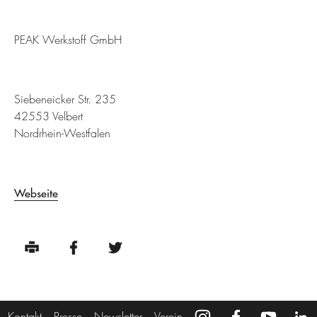
PEAK Werkstoff GmbH
Siebeneicker Str. 235
42553 Velbert
Nordrhein-Westfalen
Webseite
Kontakt
Presse
Newsletter
Verein