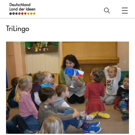
Deutschland
–
TriLingo
Land
der
Ideen
Projekt