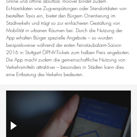
online und offline abrufbar. moovel bindet zudem
Echtzeitdaten wie Zugverspätungen oder Standortdaten von
bestellten Taxis ein, bietet den Bürgern Orientierung im
Stadtverkehr und trägt so zur einfacheren Gestaltung von
Mobilität in urbanen Räumen bei. Durch die Nutzung der
App erhalten Bürger spezielle Angebote – so wurden
beispielsweise während der ersten Feinstaubalarm-Saison
2016 in Stuttgart ÖPNV-Tickets zum halben Preis angeboten.
Die App macht zudem die gemeinschaftliche Nutzung von
Verkehrsmitteln attraktiver – besonders in Städten kann dies
eine Entlastung des Verkehrs bedeuten.