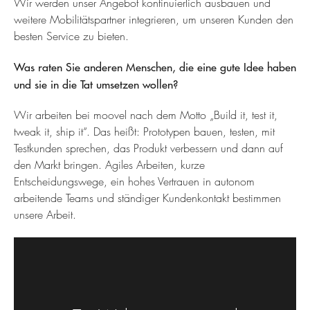
Wir werden unser Angebot kontinuierlich ausbauen und
weitere Mobilitätspartner integrieren, um unseren Kunden den
besten Service zu bieten.
Was raten Sie anderen Menschen, die eine gute Idee haben
und sie in die Tat umsetzen wollen?
Wir arbeiten bei moovel nach dem Motto „Build it, test it,
tweak it, ship it“. Das heißt: Prototypen bauen, testen, mit
Testkunden sprechen, das Produkt verbessern und dann auf
den Markt bringen. Agiles Arbeiten, kurze
Entscheidungswege, ein hohes Vertrauen in autonom
arbeitende Teams und ständiger Kundenkontakt bestimmen
unsere Arbeit.