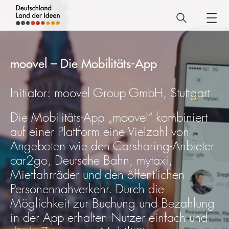
Deutschland
–
Land
moovel – Die Mobilitäts-App
der
Ideen
Initiator: moovel Group GmbH, Stuttgart
moovel
Die Mobilitäts-App „moovel“ kombiniert
–
auf einer Plattform eine Vielzahl von
Die
Angeboten wie den Carsharing-Anbieter
Mobilitäts-
car2go, Deutsche Bahn, mytaxi,
App
Mietfahrräder und den öffentlichen
Personennahverkehr. Durch die
Möglichkeit zur Buchung und Bezahlung
in der App erhalten Nutzer einfach und