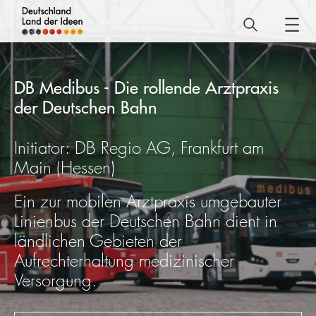
Deutschland
–
Land
DB Medibus - Die rollende Arztpraxis
der
der Deutschen Bahn
Ideen
DB
Initiator: DB Regio AG, Frankfurt am
Medibus
Main (Hessen)
-
Ein zur mobilen Arztpraxis umgebauter
Die
Linienbus der Deutschen Bahn dient in
rollende
ländlichen Gebieten der
Arztpraxis
Aufrechterhaltung medizinischer
der
Versorgung.
Deutschen
Bahn